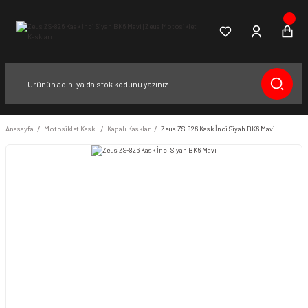
Anasayfa
Motosiklet Kaskı
Kapalı Kasklar
Zeus ZS-826 Kask İnci Siyah BK6 Mavi