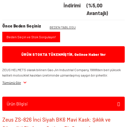
İndirimi
(%5,00
Avantajlı)
Önce Beden Seçiniz
BEDEN TABLOSU
Beden Seçin ve Stok Sorgulayın!
ÜRÜN STOKTA TÜKENMİŞTİR, Gelince Haber Ver
ZEUS HELMETS olarak bilinen Gao Jin Industrial Company, 1988'den beri yüksek
kaliteli motosiklet kaskları üretiminde uzmanlaşmış saygın bir şirkettir.
Tümünü Gör
Ürün Bilgisi
Zeus ZS-826 İnci Siyah BK6 Mavi Kask: Şıklık ve