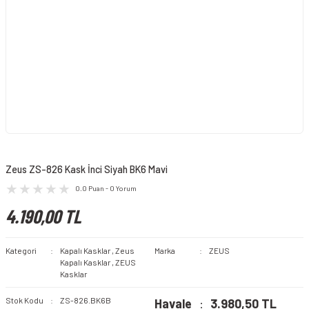
Zeus ZS-826 Kask İnci Siyah BK6 Mavi
0.0 Puan - 0 Yorum
4.190,00 TL
Kategori
Kapalı Kasklar
,
Zeus
Marka
ZEUS
Kapalı Kasklar
,
ZEUS
Kasklar
Stok Kodu
ZS-826.BK6B
Havale
3.980,50 TL