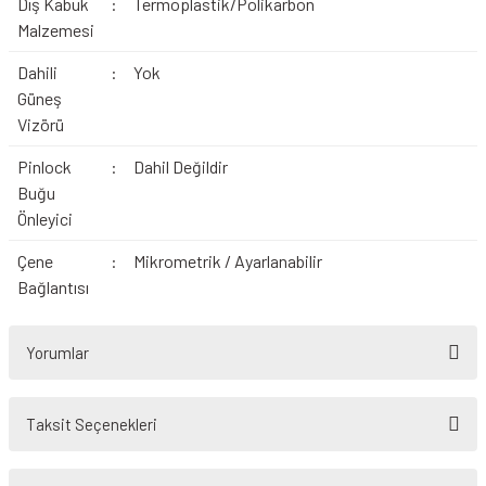
Dış Kabuk
:
Termoplastik/Polikarbon
Malzemesi
Dahili
:
Yok
Güneş
Vizörü
Pinlock
:
Dahil Değildir
Buğu
Önleyici
Çene
:
Mikrometrik / Ayarlanabilir
Bağlantısı
Yorumlar
Taksit Seçenekleri
Bu ürüne ilk yorumu siz yapın!