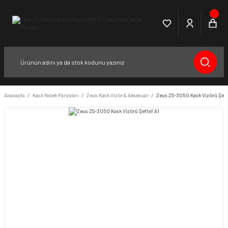
Anasayfa
Kask Yedek Parçaları
Zeus Kask Vizör & Aksesuar
Zeus ZS-3050 Kask Vizörü Şeff