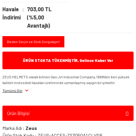
Havale
703,00 TL
İndirimi
(%5,00
Avantajlı)
Beden Seçin ve Stok Sorgulayın!
ÜRÜN STOKTA TÜKENMİŞTİR, Gelince Haber Ver
ZEUS HELMETS olarak bilinen Gao Jin Industrial Company, 1988'den beri yüksek
kaliteli motosiklet kaskları üretiminde uzmanlaşmış saygın bir şirkettir.
Tümünü Gör
Ürün Bilgisi
Marka Adı :
Zeus
Ürün Stok Kodu : ZEUS-ACCES-ZS3050A1 CLVSR