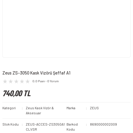
Zeus ZS-3050 Kask Vizörü Şeffaf A1
0.0 Puan - 0 Yorum
740,00 TL
Kategori
Zeus Kask Vizör &
Marka
ZEUS
Aksesuar
Stok Kodu
ZEUS-ACCES-ZS3050A1
Barkod
8690000002009
CLVSR
Kodu