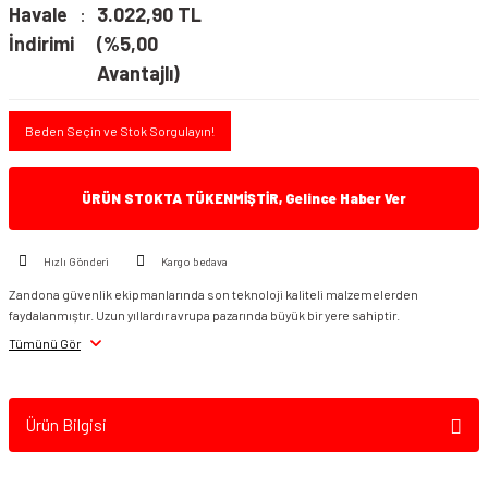
Havale
3.022,90 TL
İndirimi
(%5,00
Avantajlı)
Beden Seçin ve Stok Sorgulayın!
ÜRÜN STOKTA TÜKENMİŞTİR, Gelince Haber Ver
Hızlı Gönderi
Kargo bedava
Zandona güvenlik ekipmanlarında son teknoloji kaliteli malzemelerden
faydalanmıştır. Uzun yıllardır avrupa pazarında büyük bir yere sahiptir.
Tümünü Gör
Ürün Bilgisi