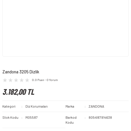
Zandona 3205 Dizlik
0.0 Puan - 0 Yorum
3.182,00 TL
Kategori
Diz Korumaları
Marka
ZANDONA
Stok Kodu
M05587
Barkod
8054187914638
Kodu