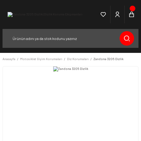
Anasayfa
Motosiklet Giyim Korumaları
Diz Korumaları
Zandona 3205 Dizlik