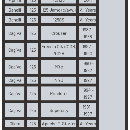
Benelli
125
125 Jarno (c/avv.)
All Years
Benelli
125
125CS
All Years
1987 -
Cagiva
125
Crouser
1988
Freccia C9, /C10R,
1987 -
Cagiva
125
/C12R
1990
1990 -
Cagiva
125
Mito
1997
Cagiva
125
N 90
1997
1994 -
Cagiva
125
Roadster
1997
1991 -
Cagiva
125
Supercity
1997
Gilera
125
Apache E-Starter
All Years