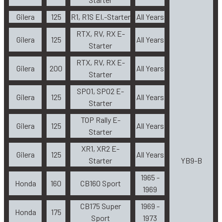
Gilera
125
R1, R1S EI.-Starter
All Years
RTX, RV, RX E-
Gilera
125
All Years
Starter
RTX, RV, RX E-
Gilera
200
All Years
Starter
SPO1, SPO2 E-
Gilera
125
All Years
Starter
TOP Rally E-
Gilera
125
All Years
Starter
XR1, XR2 E-
Gilera
125
All Years
Starter
YB9-B
1965 -
Honda
160
CB160 Sport
1969
CB175 Super
1969 -
Honda
175
Sport
1973