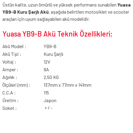
Üstün kalite, uzun ömürlü ve yüksek performans sunabilen
Yuasa
YB9-B Kuru Şarjlı Akü
, aşağıda belirtilen motosiklet ve scooter
araçları için uyum sağlayabilen akü modelidir.
Yuasa YB9-B Akü Teknik Özellikleri;
Akü Modeli :
YB9-B
Akü Tipi :
Kuru Şarjlı
Voltaj :
12V
Amper :
9A
Ağırlık :
2,50 KG
Ölçüleri (mm) :
137mm x 77mm x 141mm
C.C.A :
115
Üretim :
Japon
+ / -
Soket :