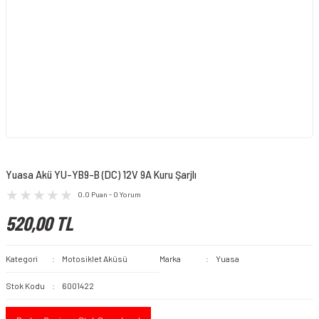
Yuasa Akü YU-YB9-B (DC) 12V 9A Kuru Şarjlı
0.0 Puan - 0 Yorum
520,00 TL
Kategori
Motosiklet Aküsü
Marka
Yuasa
Stok Kodu
6001422