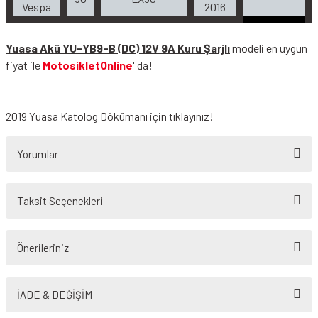
Vespa
2016
Yuasa Akü YU-YB9-B (DC) 12V 9A Kuru Şarjlı
modeli en uygun
fiyat ile
MotosikletOnline
' da!
2019 Yuasa Katolog Dökümanı
için tıklayınız!
Yorumlar
Taksit Seçenekleri
Bu ürüne ilk yorumu siz yapın!
Önerileriniz
Yorum Yaz
Bu ürünün fiyat bilgisi, resim, ürün açıklamalarında ve diğer konularda
yetersiz gördüğünüz noktaları öneri formunu kullanarak tarafımıza
İADE & DEĞİŞİM
iletebilirsiniz.