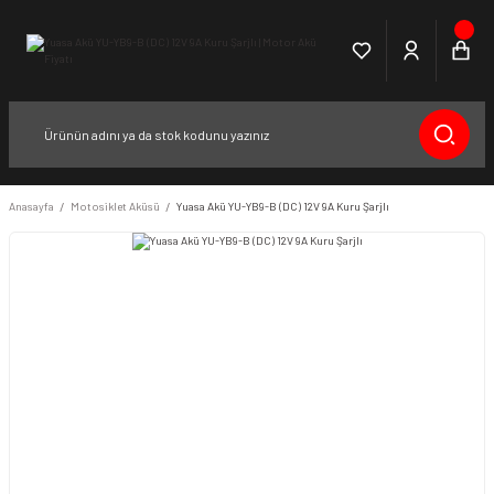
Anasayfa
Motosiklet Aküsü
Yuasa Akü YU-YB9-B (DC) 12V 9A Kuru Şarjlı