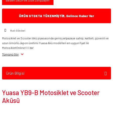
Beden Seçin ve Stok Sorgulayın!
ÜRÜN STOKTA TÜKENMİŞTİR, Gelince Haber Ver
Hızlı Gönderi
Motosiklet ve Scooter Akü piyasasında geniş yelpazeye sahip, kaliteli, güvenli ve
uzun ömürlü Japon üretimi Yuasa Akü modelleri en uygun fiyat ile
MotosikletOnline\\\' da!
Tümünü Gör
Ürün Bilgisi
Yuasa YB9-B Motosiklet ve Scooter
Aküsü