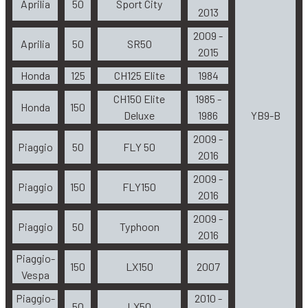
Aprilia
50
Sport City
2013
2009 -
Aprilia
50
SR50
2015
Honda
125
CH125 Elite
1984
CH150 Elite
1985 -
Honda
150
Deluxe
1986
YB9-B
2009 -
Piaggio
50
FLY 50
2016
2009 -
Piaggio
150
FLY150
2016
2009 -
Piaggio
50
Typhoon
2016
Piaggio-
150
LX150
2007
Vespa
Piaggio-
2010 -
50
LX50