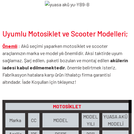
Uyumlu Motosiklet ve Scooter Modelleri;
Önemli
: Akü seçimi yaparken motosiklet ve scooter
araçlarınızın marka ve model yılı önemlidir. Aksi taktirde uyum
sağlamaz. Şarj edilen, paketi bozulan ve montaj edilen
akülerin
iadesi kabul edilmemektedir
, önemle belirtmek isteriz.
Fabrikasyon hatalara karşı ürün ithalatçı firma garantisi
altındadır.
İade Koşulları
için tıklayınız!
MOTOSİKLET
MODEL
YUASA AKÜ
Marka
CC
MODEL
YILI
MODELİ
Aprilia
125
RS125
2011