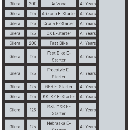
Gilera
200
Arizona
All Years
Gilera
125
Arizona E-Starter
All Years
Gilera
125
Crona E-Starter
All Years
Gilera
125
CX E-Starter
All Years
Gilera
200
Fast Bike
All Years
Fast Bike E-
Gilera
125
All Years
Starter
Freestyle E-
Gilera
125
All Years
Starter
Gilera
125
GFR E-Starter
All Years
Gilera
125
KK, KZ E-Starter
All Years
MX1, MXR E-
Gilera
125
All Years
Starter
Nebraska E-
Gilera
125
All Years
Starter