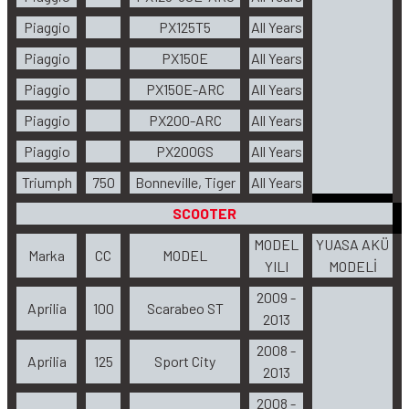
Piaggio
PX125T5
All Years
Piaggio
PX150E
All Years
Piaggio
PX150E-ARC
All Years
Piaggio
PX200-ARC
All Years
Piaggio
PX200GS
All Years
Triumph
750
Bonneville, Tiger
All Years
SCOOTER
MODEL
YUASA AKÜ
Marka
CC
MODEL
YILI
MODELİ
2009 -
Aprilia
100
Scarabeo ST
2013
2008 -
Aprilia
125
Sport City
2013
2008 -