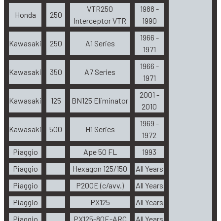
VTR250
1988 -
Honda
250
Interceptor VTR
1990
1966 -
Kawasaki
250
A1 Series
1971
1966 -
Kawasaki
350
A7 Series
1971
2001 -
Kawasaki
125
BN125 Eliminator
2010
1969 -
Kawasaki
500
H1 Series
1972
Piaggio
Ape 50 FL
1993
Piaggio
Hexagon 125/150
All Years
Piaggio
P200E (c/avv.)
All Years
Piaggio
PX125
All Years
Piaggio
PX125-80E-ARC
All Years