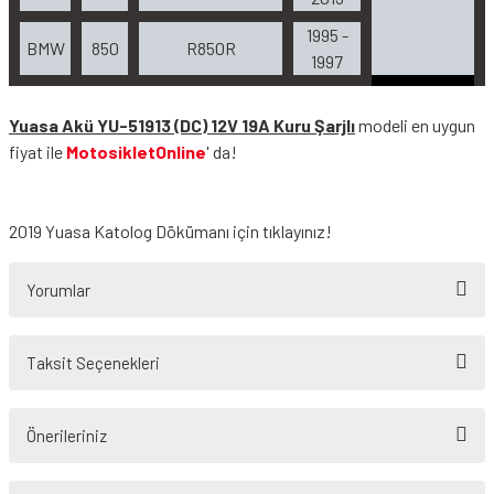
1995 -
BMW
850
R850R
1997
Yuasa Akü YU-51913 (DC) 12V 19A Kuru Şarjlı
modeli en uygun
fiyat ile
MotosikletOnline
' da!
2019 Yuasa Katolog Dökümanı
için tıklayınız!
Yorumlar
Taksit Seçenekleri
Bu ürüne ilk yorumu siz yapın!
Önerileriniz
Yorum Yaz
Bu ürünün fiyat bilgisi, resim, ürün açıklamalarında ve diğer konularda