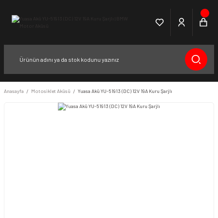
Anasayfa
Motosiklet Aküsü
Yuasa Akü YU-51913 (DC) 12V 19A Kuru Şarjlı