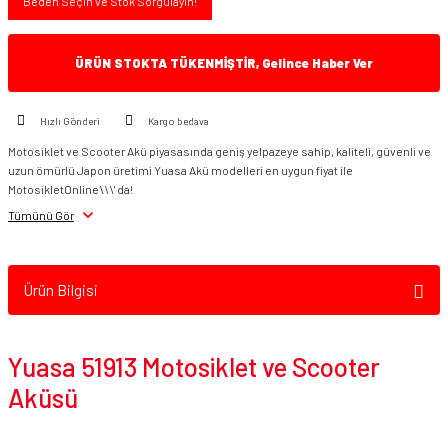
Beden Seçin ve Stok Sorgulayın!
ÜRÜN STOKTA TÜKENMİŞTİR, Gelince Haber Ver
Hızlı Gönderi
Kargo bedava
Motosiklet ve Scooter Akü piyasasında geniş yelpazeye sahip, kaliteli, güvenli ve
uzun ömürlü Japon üretimi Yuasa Akü modelleri en uygun fiyat ile
MotosikletOnline\\\' da!
Tümünü Gör
Ürün Bilgisi
Yuasa 51913 Motosiklet ve Scooter
Aküsü