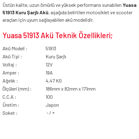
Üstün kalite, uzun ömürlü ve yüksek performans sunabilen
Yuasa
51913 Kuru Şarjlı Akü
, aşağıda belirtilen motosiklet ve scooter
araçları için uyum sağlayabilen akü modelidir.
Yuasa 51913 Akü Teknik Özellikleri;
Akü Modeli :
51913
Akü Tipi :
Kuru Şarjlı
Voltaj :
12V
Amper :
19A
Ağırlık :
4,47 KG
Ölçüleri (mm) :
186mm x 82mm x 171mm
C.C.A :
100
Üretim :
Japon
- / +
Soket :