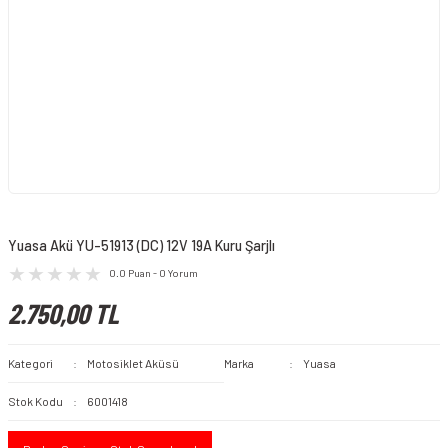
Yuasa Akü YU-51913 (DC) 12V 19A Kuru Şarjlı
0.0 Puan - 0 Yorum
2.750,00 TL
Kategori
Motosiklet Aküsü
Marka
Yuasa
Stok Kodu
6001418