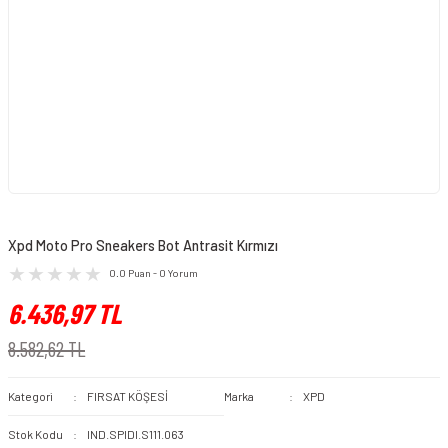
Xpd Moto Pro Sneakers Bot Antrasit Kırmızı
0.0 Puan - 0 Yorum
6.436,97 TL
8.582,62 TL
Kategori
FIRSAT KÖŞESİ
Marka
XPD
Stok Kodu
IND.SPIDI.S111.063