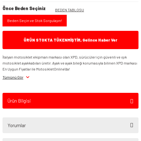
Önce Beden Seçiniz
BEDEN TABLOSU
Beden Seçin ve Stok Sorgulayın!
ÜRÜN STOKTA TÜKENMİŞTİR, Gelince Haber Ver
İtalyan motosiklet ekipman markası olan XPD, sürücüler için güvenli ve ışık
motosiklet ayakkabıları üretir. Ayak ve ayak bileği korumasıyla bilinen XPD markası
En Uygun Fiyatlar ile MotosikletOnline'da!
Tümünü Gör
Ürün Bilgisi
Yorumlar