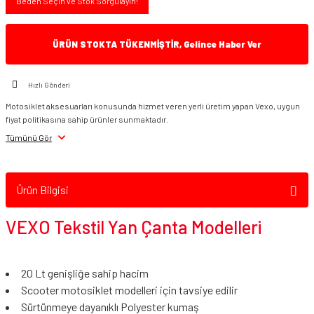
Beden Seçin ve Stok Sorgulayın!
ÜRÜN STOKTA TÜKENMİŞTİR, Gelince Haber Ver
Hızlı Gönderi
Motosiklet aksesuarları konusunda hizmet veren yerli üretim yapan Vexo, uygun
fiyat politikasına sahip ürünler sunmaktadır.
Tümünü Gör
Ürün Bilgisi
VEXO Tekstil Yan Çanta Modelleri
20 Lt genişliğe sahip hacim
Scooter motosiklet modelleri için tavsiye edilir
Sürtünmeye dayanıklı Polyester kumaş