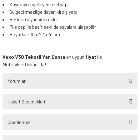
Kaymayı engelleyen özel yapı
Su geçirmezliğe dayanıklı dış yapı
Reflektör yansıtıcı ekler
File cep ile basit şekilde eşyalara ulaşabilir
Boyutlar : 16 x 27 x 41 cm
Vexo V30 Tekstil Yan Çanta
en uygun
fiyat
ile
MotosikletOnline' da!
Yorumlar
Taksit Seçenekleri
Bu ürüne ilk yorumu siz yapın!
Önerileriniz
Yorum Yaz
Bu ürünün fiyat bilgisi, resim, ürün açıklamalarında ve diğer konularda