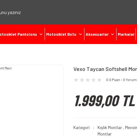
otosiklet Pantolonu
Motosiklet Botu
Aksesuarlar
Markalar
Vexo Taycan Softshell Mon
0.0 Puan - 0 Yorum
1.999,00 TL
Kategori
Kışlık Montlar
,
Mevsim
Montlar