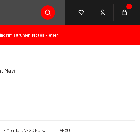
İndirimli Ürünler
Motosikletler
t Mavi
lik Montlar
,
VEXO
Marka
VEXO