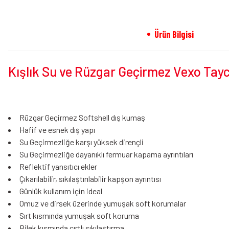
Ürün Bilgisi
Kışlık Su ve Rüzgar Geçirmez Vexo Tayc
Rüzgar Geçirmez Softshell dış kumaş
Hafif ve esnek dış yapı
Su Geçirmezliğe karşı yüksek dirençli
Su Geçirmezliğe dayanıklı fermuar kapama ayrıntıları
Reflektif yansıtıcı ekler
Çıkarılabilir, sıkılaştırılabilir kapşon ayrıntısı
Günlük kullanım için ideal
Omuz ve dirsek üzerinde yumuşak soft korumalar
Sırt kısmında yumuşak soft koruma
Bilek kısmında cırtlı sıkılaştırma