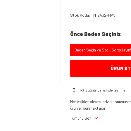
Stok Kodu
M12432-MAVI
Önce Beden Seçiniz
Beden Seçin ve Stok Sorgulayın!
ÜRÜN STO
1-3 iş günü içerisinde teslimat
Motosiklet aksesuarları konusunda 
ürünler sunmaktadır.
Tümünü Gör