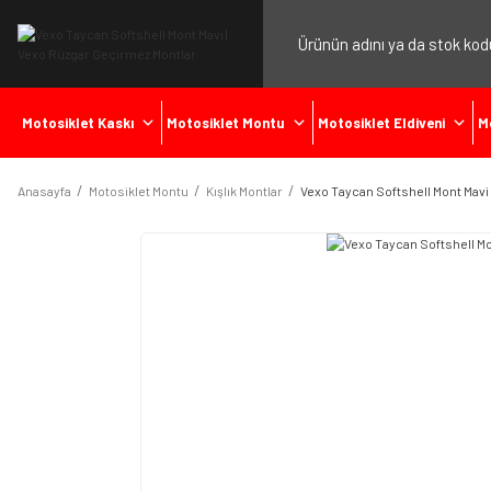
Motosiklet Kaskı
Motosiklet Montu
Motosiklet Eldiveni
M
Anasayfa
Motosiklet Montu
Kışlık Montlar
Vexo Taycan Softshell Mont Mavi