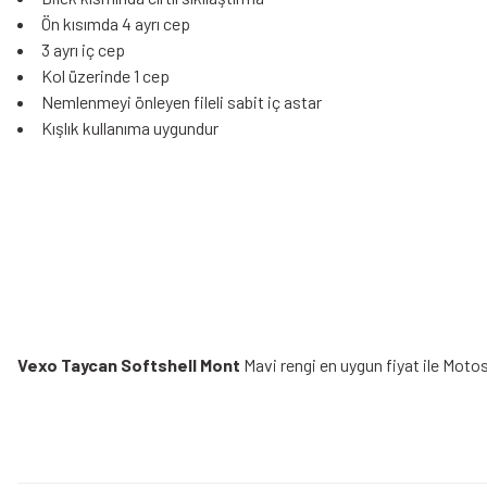
Ön kısımda 4 ayrı cep
3 ayrı iç cep
Kol üzerinde 1 cep
Nemlenmeyi önleyen fileli sabit iç astar
Kışlık kullanıma uygundur
Vexo Taycan Softshell Mont
Mavi rengi en uygun fiyat ile Motos