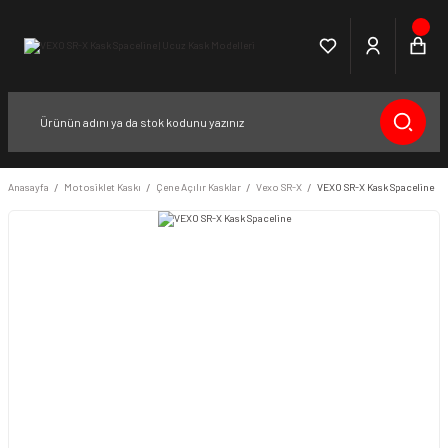
Anasayfa
Motosiklet Kaskı
Çene Açılır Kasklar
Vexo SR-X
VEXO SR-X Kask Spaceline