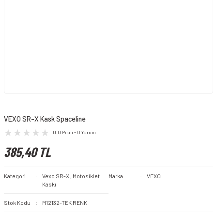
VEXO SR-X Kask Spaceline
0.0 Puan - 0 Yorum
385,40 TL
Kategori
Vexo SR-X
,
Motosiklet
Marka
VEXO
Kaskı
Stok Kodu
M12132-TEK RENK