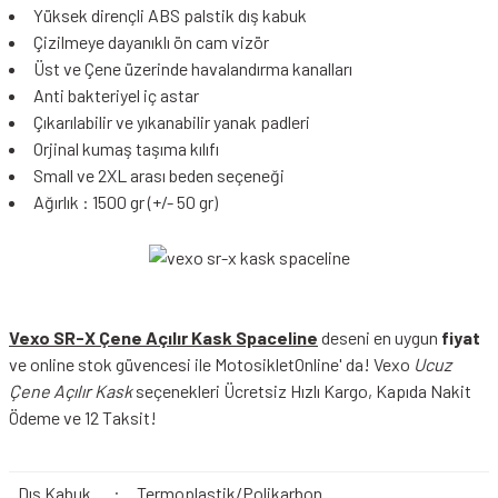
Yüksek dirençli ABS palstik dış kabuk
Çizilmeye dayanıklı ön cam vizör
Üst ve Çene üzerinde havalandırma kanalları
Anti bakteriyel iç astar
Çıkarılabilir ve yıkanabilir yanak padleri
Orjinal kumaş taşıma kılıfı
Small ve 2XL arası beden seçeneği
Ağırlık : 1500 gr (+/- 50 gr)
Vexo SR-X Çene Açılır Kask Spaceline
deseni en uygun
fiyat
ve online stok güvencesi ile MotosikletOnline' da! Vexo
Ucuz
Çene Açılır Kask
seçenekleri Ücretsiz Hızlı Kargo, Kapıda Nakit
Ödeme ve 12 Taksit!
Dış Kabuk
:
Termoplastik/Polikarbon