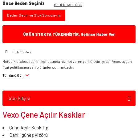
Önce Beden Seçiniz
BEDEN TABLOSU
Beden Seçin ve Stok Sorgulayın!
ÜRÜN STOKTA TÜKENMİŞTİR, Gelince Haber Ver
Hızlı Gönderi
Motosiklet aksesuarları konusunda hizmet veren yerli üretim yapan Vexo, uygun
fiyat politikasına sahip ürünler sunmaktadır.
Tümünü Gör
Ürün Bilgisi
Vexo Çene Açılır Kasklar
Çene Açılır Kask tipi
Dahili güneş vizörü