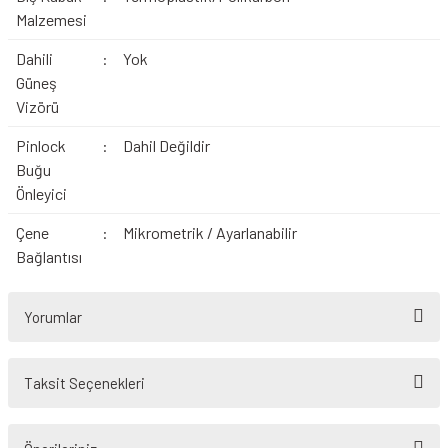
Malzemesi
Dahili
:
Yok
Güneş
Vizörü
Pinlock
:
Dahil Değildir
Buğu
Önleyici
Çene
:
Mikrometrik / Ayarlanabilir
Bağlantısı
Yorumlar
Taksit Seçenekleri
Bu ürüne ilk yorumu siz yapın!