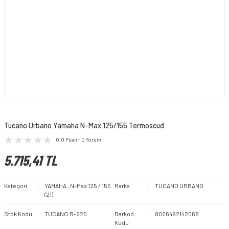
Tucano Urbano Yamaha N-Max 125/155 Termoscud
0.0 Puan - 0 Yorum
5.715,41 TL
Kategori
YAMAHA
,
N-Max 125 / 155
Marka
TUCANO URBANO
(21)
Stok Kodu
TUCANO.R-225
Barkod
8026492142068
Kodu