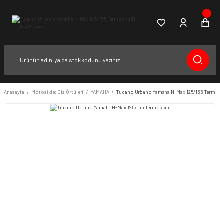
Anasayfa
Motosiklet Diz Örtüleri
YAMAHA
Tucano Urbano Yamaha N-Max 125/155 Termo