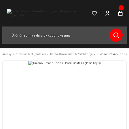
Anasayfa
Motosiklet Çantaları
Çanta Aksesuarları & Yedek Parça
Tucano Urbano Thook El