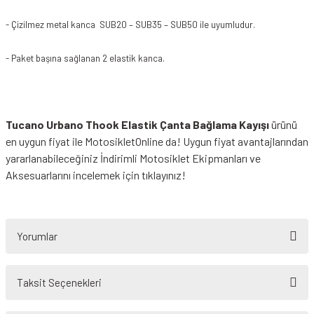
- Çizilmez metal kanca
SUB20 – SUB35 – SUB50 ile uyumludur.
- Paket başına sağlanan 2 elastik kanca.
Tucano Urbano Thook Elastik Çanta Bağlama Kayışı
ürünü
en uygun fiyat ile MotosikletOnline da! Uygun fiyat avantajlarından
yararlanabileceğiniz
İndirimli Motosiklet Ekipmanları
ve
Aksesuarlarını incelemek için tıklayınız!
Yorumlar
Taksit Seçenekleri
Bu ürüne ilk yorumu siz yapın!