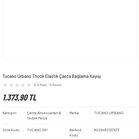
Tucano Urbano Thook Elastik Çanta Bağlama Kayışı
0.0 Puan - 0 Yorum
1.373,90 TL
Kategori
Çanta Aksesuarları &
Marka
TUCANO URBANO
Yedek Parça
Stok Kodu
TUCANO.301
Barkod
8026492137477
Kodu