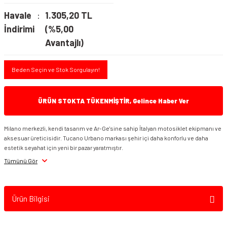
Havale
1.305,20 TL
İndirimi
(%5,00
Avantajlı)
Beden Seçin ve Stok Sorgulayın!
ÜRÜN STOKTA TÜKENMİŞTİR, Gelince Haber Ver
Milano merkezli, kendi tasarım ve Ar-Ge'sine sahip İtalyan motosiklet ekipmanı ve
aksesuar üreticisidir. Tucano Urbano markası şehir içi daha konforlu ve daha
estetik seyahat için yeni bir pazar yaratmıştır.
Tümünü Gör
Ürün Bilgisi