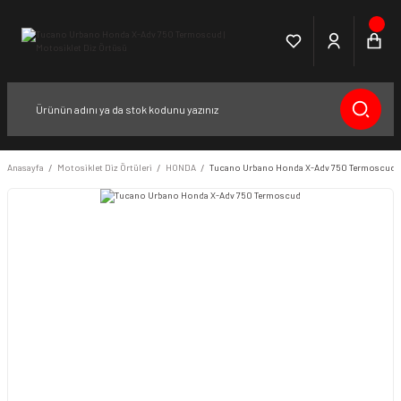
Anasayfa
Motosiklet Diz Örtüleri
HONDA
Tucano Urbano Honda X-Adv 750 Termoscud