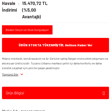
Havale
15.470,72 TL
İndirimi
(%5,00
Avantajlı)
Beden Seçin ve Stok Sorgulayın!
ÜRÜN STOKTA TÜKENMİŞTİR, Gelince Haber Ver
Milano merkezli, kendi tasarım ve Ar-Ge'sine sahip İtalyan motosiklet ekipmanı ve
aksesuar üreticisidir. Tucano Urbano markası şehir içi daha konforlu ve daha
estetik seyahat için yeni bir pazar yaratmıştır.
Tümünü Gör
Ürün Bilgisi
Marka Adı :