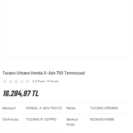
Tucano Urbano Honda X-Adv 750 Termoscud
0.0 Puan - 0 Yorum
16.284,97 TL
Kategori
HONDA
,
X-ADV 750 (21)
Marka
TUCANO URBANO
Stok Kodu
TUCANO.R-221PRO
Barkod
8026492141986
Kodu