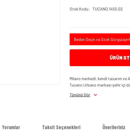
Stok Kodu
TUCANO.1455.02
Beden Seçin ve Stok Sorgulayın!
ÜRÜN STO
Milano merkezli, kendi tasarım ve A
Tucano Urbano markası şehir içi da
Tümünü Gör
Yorumlar
Taksit Seçenekleri
Önerileriniz