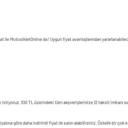
at ile MotosikletOnline da! Uygun fiyat avantajlarından yararlanabile
stiyoruz. 100 TL üzerindeki tüm alışverişlerinize 12 taksit imkanı s
atına göre daha indirimli fiyat ile satın alabilirsiniz. Üstelik bir ço