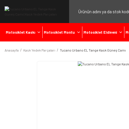
Motosiklet Kaskı
Motosiklet Montu
Motosiklet Eldiveni
M
Anasayfa
Kask Yedek Parçaları
Tucano Urbano EL Tange Kask Güneş Camı