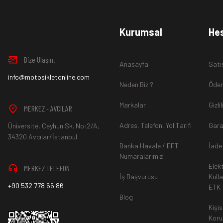
www.MotosikletOnline.com alışveriş sitesinden almış olduğ
Kurumsal
He
içinde teslim aldığınız şekli ile iade edebilirsiniz.
Bize Ulaşın!
Anasayfa
Satı
Aksi durum söz konusu olduğunda
info@motosikletonline.com
ürün "Yeniden Satışa” 
Neden Biz ?
Ödem
Markalar
Gizli
MERKEZ - AVCILAR
Adres, Telefon, Yol Tarifi
Gara
Üniversite, Ceyhun Sk. No:2/A,
*İade ve Değişim sürecinde ürünlerin
"Gönderici Ödemeli”
ola
34320 Avcılar/İstanbul
Banka Havale / EFT
İade
Numaralarımız
Elek
MERKEZ TELEFON
*
Ürün mağazamıza ulaştıktan sonra gerekli incelemelerin ardınd
İş Başvurusu
Kull
+90 532 778 66 86
ETK
hesaba ya da Kredi Kartına "Beş (5) ile On (10) iş günü” aras
Blog
durumlar ilgili bankanız ile yapılan sözleşme yükümlülüğüne ai
Kişis
Koru