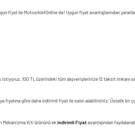
gun fiyat ile MotosikletOnline da! Uygun fiyat avantajlarından yararl
stiyoruz. 100 TL üzerindeki tüm alışverişlerinize 12 taksit imkanı s
tına göre daha indirimli fiyat ile satın alabilirsiniz. Üstelik bir ç
m Mekanizma Kiti ürününü ek
indirimli Fiyat
avantajından faydalanab