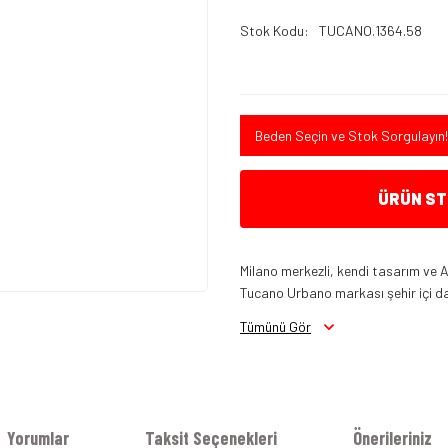
Stok Kodu
TUCANO.1364.58
Beden Seçin ve Stok Sorgulayın!
ÜRÜN STO
Milano merkezli, kendi tasarım ve A
Tucano Urbano markası şehir içi da
Tümünü Gör
Yorumlar
Taksit Seçenekleri
Önerileriniz