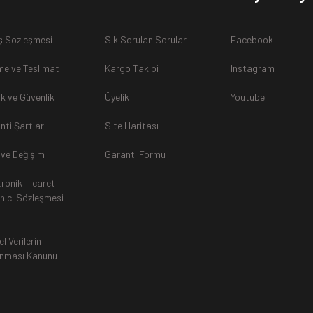
ş Sözleşmesi
Sık Sorulan Sorular
Facebook
sunulamayacağından dolayı
, iade talebiniz kabul edilmeyecekti
e ve Teslimat
Kargo Takibi
Instagram
lik ve Güvenlik
Üyelik
Youtube
nti Şartları
Site Haritası
rak tarafımıza ulaştırılması zorunludur. Aksi halde gönderilerini
 ve Değişim
Garanti Formu
tronik Ticaret
an, siparişiniz Havale ile yapıldıysa aynı Hesaba (IBAN), Kredi 
anıcı Sözleşmesi -
ında ürün bedeli iade edilmektedir. Kredi Kartına yapılan iadele
ttir.
el Verilerin
nması Kanunu