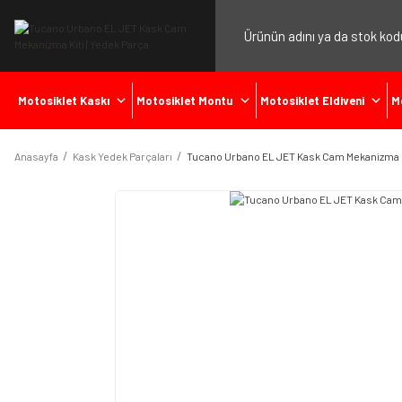
Motosiklet Kaskı
Motosiklet Montu
Motosiklet Eldiveni
M
Anasayfa
Kask Yedek Parçaları
Tucano Urbano EL JET Kask Cam Mekanizma K