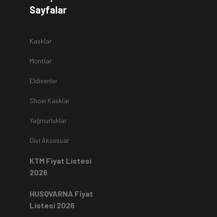
Sayfalar
r.
Kasklar
Montlar
Eldivenler
z
teslim alınmamaktadır.
Shoei Kasklar
Yağmurluklar
Kartı ile yapıldıysa aynı karta iade edilir.
Ücret iadeleri
ilgili
Givi Aksesuar
rde, ekstrenize (+) Taksit yansıtma ve buna benzer tüm
KTM Fiyat Listesi
2026
HUSQVARNA Fiyat
Listesi 2026