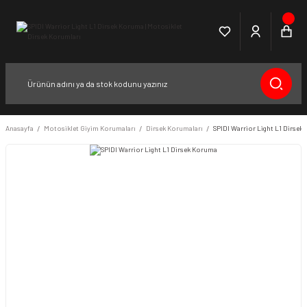
Anasayfa
Motosiklet Giyim Korumaları
Dirsek Korumaları
SPIDI Warrior Light L1 Dirsek