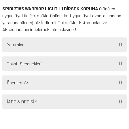
SPIDI Z185 WARRIOR LIGHT L1 DİRSEK KORUMA
ürünü en
uygun fiyat ile MotosikletOnline da! Uygun fiyat avantajlarından
yararlanabileceğiniz
İndirimli Motosiklet Ekipmanları
ve
Aksesuarlarını incelemek için tıklayınız!
Yorumlar
Taksit Seçenekleri
Bu ürüne ilk yorumu siz yapın!
Önerileriniz
Yorum Yaz
Bu ürünün fiyat bilgisi, resim, ürün açıklamalarında ve diğer konularda
yetersiz gördüğünüz noktaları öneri formunu kullanarak tarafımıza
İADE & DEĞİŞİM
iletebilirsiniz.
Görüş ve önerileriniz için teşekkür ederiz.
Ürün resmi kalitesiz, bozuk veya görüntülenemiyor.