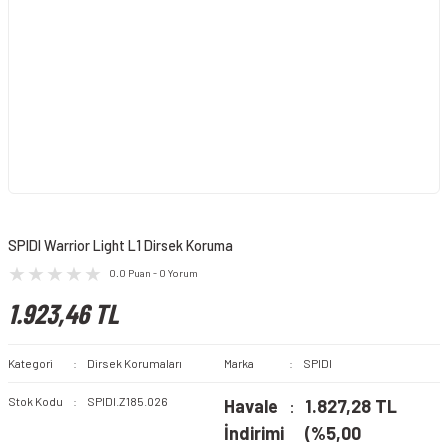
SPIDI Warrior Light L1 Dirsek Koruma
0.0 Puan - 0 Yorum
1.923,46 TL
Kategori
Dirsek Korumaları
Marka
SPIDI
Stok Kodu
SPIDI.Z185.026
Havale
1.827,28 TL
İndirimi
(%5,00