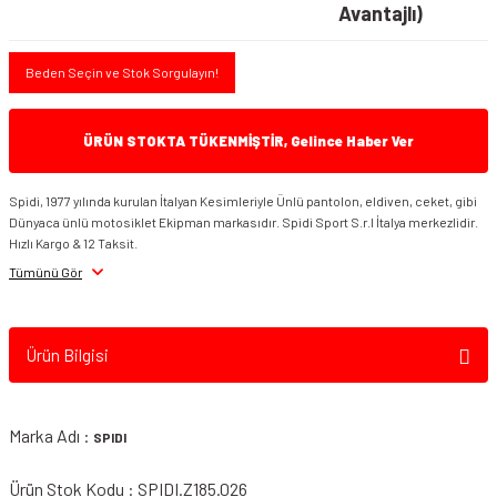
Avantajlı)
Beden Seçin ve Stok Sorgulayın!
ÜRÜN STOKTA TÜKENMİŞTİR, Gelince Haber Ver
Spidi, 1977 yılında kurulan İtalyan Kesimleriyle Ünlü pantolon, eldiven, ceket, gibi
Dünyaca ünlü motosiklet Ekipman markasıdır. Spidi Sport S.r.l İtalya merkezlidir.
Hızlı Kargo & 12 Taksit.
Tümünü Gör
Ürün Bilgisi
Marka Adı :
SPIDI
Ürün Stok Kodu : SPIDI.Z185.026