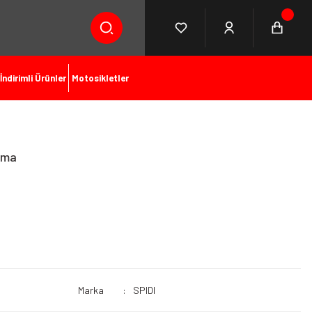
İndirimli Ürünler
Motosikletler
uma
Marka
SPIDI