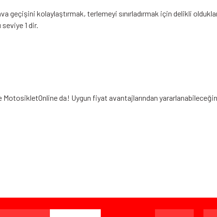
ava geçişini kolaylaştırmak, terlemeyi sınırladırmak için delikli olduk
seviye 1 dir.
le MotosikletOnline da! Uygun fiyat avantajlarından yararlanabileceği
iz gördüğünüz noktaları öneri formunu kullanarak tarafımıza iletebilirsiniz.
Bu ürüne ilk yorumu siz yapın!
Yorum Yaz
ışverişten herhangi bir sebeple memnun kalmadığınızda, ürünü or