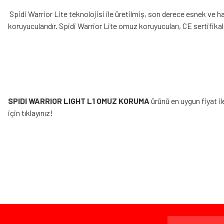
Spidi Warrior Lite teknolojisi ile üretilmiş, son derece esnek ve h
koruyucularıdır. Spidi Warrior Lite omuz koruyucuları, CE sertifikalı 
SPIDI WARRIOR LIGHT L1 OMUZ KORUMA
ürünü en uygun fiyat i
için tıklayınız!
Bu ürünün fiyat bilgisi, resim, ürün açıklamalarında ve diğer konularda yeters
Görüş ve önerileriniz için teşekkür ederiz.
Ürün resmi kalitesiz, bozuk veya görüntülenemiyor.
Bazen işler planlandığı gibi gitmeyebilir…
Ürün açıklamasında eksik bilgiler bulunuyor.
Ürün bilgilerinde hatalar bulunuyor.
Ürün fiyatı diğer sitelerden daha pahalı.
www.MotosikletOnline.com alışveriş sitesinden yaptığınız al