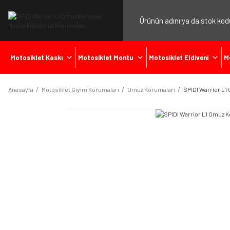
Motosiklet Kaskı
Motosiklet Montu
Motosiklet Eldiveni
M
Anasayfa
Motosiklet Giyim Korumaları
Omuz Korumaları
SPIDI Warrior L