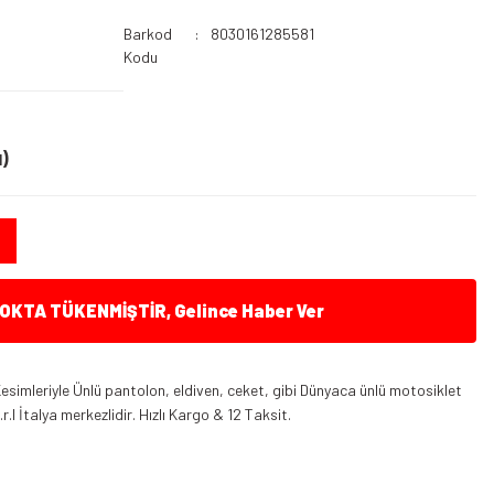
Barkod
8030161285581
Kodu
)
KTA TÜKENMİŞTİR, Gelince Haber Ver
 Kesimleriyle Ünlü pantolon, eldiven, ceket, gibi Dünyaca ünlü motosiklet
l İtalya merkezlidir. Hızlı Kargo & 12 Taksit.