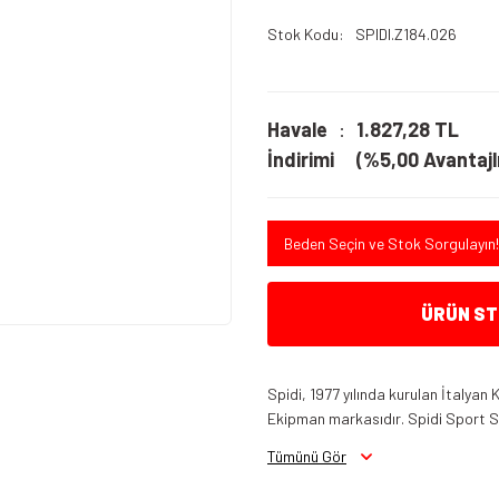
Stok Kodu
SPIDI.Z184.026
Havale
1.827,28 TL
İndirimi
(%5,00 Avantajlı
Beden Seçin ve Stok Sorgulayın!
ÜRÜN STO
Spidi, 1977 yılında kurulan İtalyan
Ekipman markasıdır. Spidi Sport S.r.
Tümünü Gör