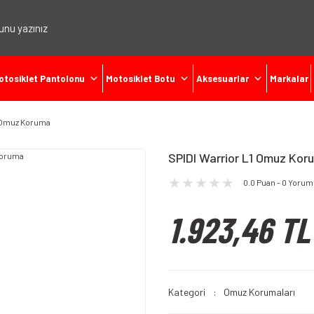
otosiklet Pantolonu
Motosiklet Botu
Aksesuarlar
Markalar
1 Omuz Koruma
SPIDI Warrior L1 Omuz Kor
0.0 Puan - 0 Yorum
1.923,46 TL
Kategori
Omuz Korumaları