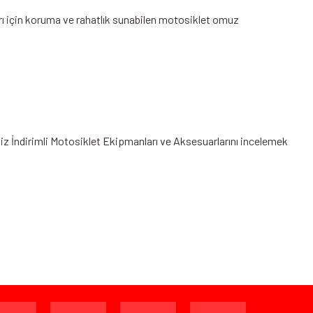
ları için koruma ve rahatlık sunabilen motosiklet omuz
niz
İndirimli Motosiklet Ekipmanları
ve Aksesuarlarını incelemek
ijinal ambalajında (paketi açılmamış ve kullanılmamış