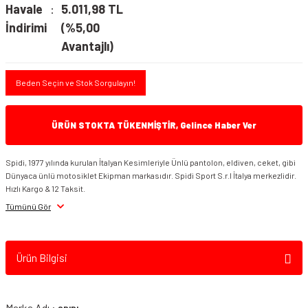
Havale
5.011,98 TL
İndirimi
(%5,00
Avantajlı)
Beden Seçin ve Stok Sorgulayın!
ÜRÜN STOKTA TÜKENMİŞTİR, Gelince Haber Ver
Spidi, 1977 yılında kurulan İtalyan Kesimleriyle Ünlü pantolon, eldiven, ceket, gibi
Dünyaca ünlü motosiklet Ekipman markasıdır. Spidi Sport S.r.l İtalya merkezlidir.
Hızlı Kargo & 12 Taksit.
Tümünü Gör
Ürün Bilgisi
Marka Adı :