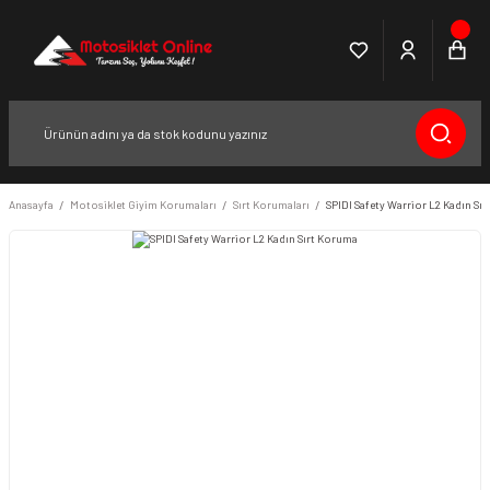
Anasayfa
Motosiklet Giyim Korumaları
Sırt Korumaları
SPIDI Safety Warrior L2 Kadın Sı