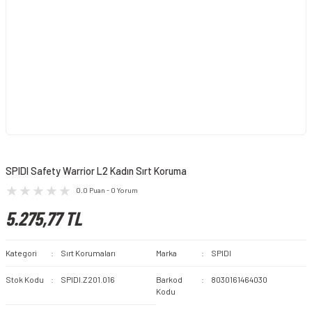
SPIDI Safety Warrior L2 Kadın Sırt Koruma
0.0 Puan - 0 Yorum
5.275,77 TL
Kategori
Sırt Korumaları
Marka
SPIDI
Stok Kodu
SPIDI.Z201.016
Barkod
8030161464030
Kodu