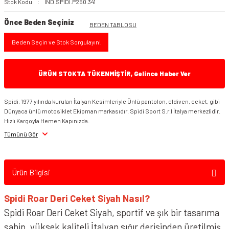
Stok Kodu
IND.SPIDI.P250.341
Önce Beden Seçiniz
BEDEN TABLOSU
Beden Seçin ve Stok Sorgulayın!
ÜRÜN STOKTA TÜKENMİŞTİR, Gelince Haber Ver
Spidi, 1977 yılında kurulan İtalyan Kesimleriyle Ünlü pantolon, eldiven, ceket, gibi
Dünyaca ünlü motosiklet Ekipman markasıdır. Spidi Sport S.r.l İtalya merkezlidir.
Hızlı Kargoyla Hemen Kapınızda.
Tümünü Gör
Ürün Bilgisi
Spidi Roar Deri Ceket Siyah Nasıl?
Spidi Roar Deri Ceket Siyah, sportif ve şık bir tasarıma
sahip, yüksek kaliteli İtalyan sığır derisinden üretilmiş