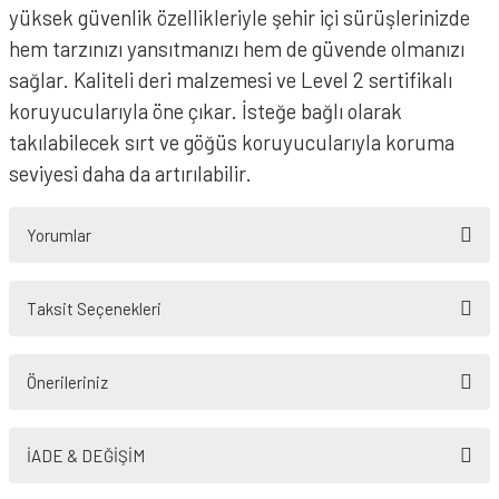
yüksek güvenlik özellikleriyle şehir içi sürüşlerinizde
hem tarzınızı yansıtmanızı hem de güvende olmanızı
sağlar. Kaliteli deri malzemesi ve Level 2 sertifikalı
koruyucularıyla öne çıkar. İsteğe bağlı olarak
takılabilecek sırt ve göğüs koruyucularıyla koruma
seviyesi daha da artırılabilir.
Yorumlar
Taksit Seçenekleri
Bu ürüne ilk yorumu siz yapın!
Önerileriniz
Yorum Yaz
Bu ürünün fiyat bilgisi, resim, ürün açıklamalarında ve diğer konularda
yetersiz gördüğünüz noktaları öneri formunu kullanarak tarafımıza
İADE & DEĞİŞİM
iletebilirsiniz.
Görüş ve önerileriniz için teşekkür ederiz.