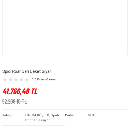
Spidi Roar Deri Ceket Siyah
0.0 Puan - 0 Yorum
41.766,48 TL
52.208,10 TL
Kategori
FIRSAT KÖŞESİ
,
Spidi
Marka
SPIDI
Mont Koleksiyonu