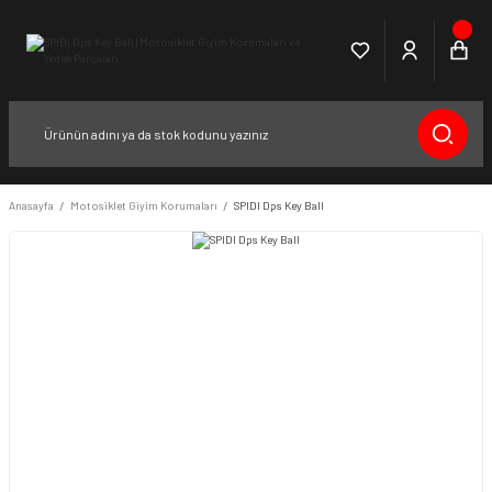
Anasayfa
Motosiklet Giyim Korumaları
SPIDI Dps Key Ball