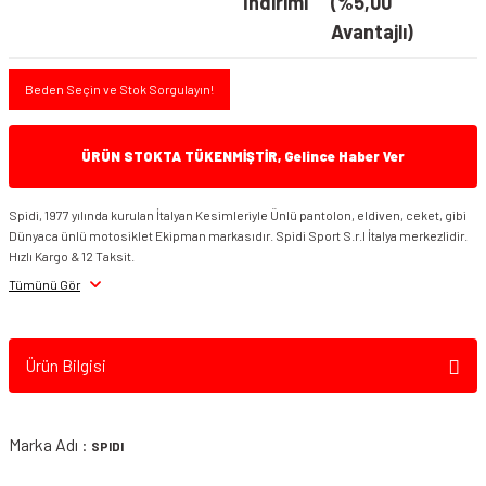
İndirimi
(%5,00
Avantajlı)
Beden Seçin ve Stok Sorgulayın!
ÜRÜN STOKTA TÜKENMİŞTİR, Gelince Haber Ver
Spidi, 1977 yılında kurulan İtalyan Kesimleriyle Ünlü pantolon, eldiven, ceket, gibi
Dünyaca ünlü motosiklet Ekipman markasıdır. Spidi Sport S.r.l İtalya merkezlidir.
Hızlı Kargo & 12 Taksit.
Tümünü Gör
Ürün Bilgisi
Marka Adı :
SPIDI