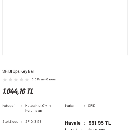
SPIDI Dps Key Ball
0.0 Puan - 0 Yorum
1.044,16 TL
Kategori
Motosiklet Giyim
Marka
SPIDI
Korumaları
Stok Kodu
SPIDI.Z176
Havale
991,95 TL