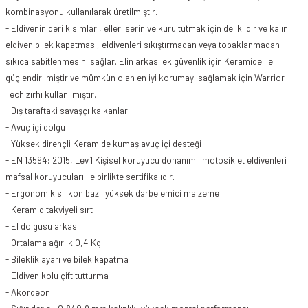
kombinasyonu kullanılarak üretilmiştir.
- Eldivenin deri kısımları, elleri serin ve kuru tutmak için deliklidir ve kalın
eldiven bilek kapatması, eldivenleri sıkıştırmadan veya topaklanmadan
sıkıca sabitlenmesini sağlar. Elin arkası ek güvenlik için Keramide ile
güçlendirilmiştir ve mümkün olan en iyi korumayı sağlamak için Warrior
Tech zırhı kullanılmıştır.
- Dış taraftaki savaşçı kalkanları
- Avuç içi dolgu
- Yüksek dirençli Keramide kumaş avuç içi desteği
- EN 13594: 2015, Lev.1 Kişisel koruyucu donanımlı motosiklet eldivenleri
mafsal koruyucuları ile birlikte sertifikalıdır.
- Ergonomik silikon bazlı yüksek darbe emici malzeme
- Keramid takviyeli sırt
- El dolgusu arkası
- Ortalama ağırlık 0,4 Kg
- Bileklik ayarı ve bilek kapatma
- Eldiven kolu çift tutturma
- Akordeon