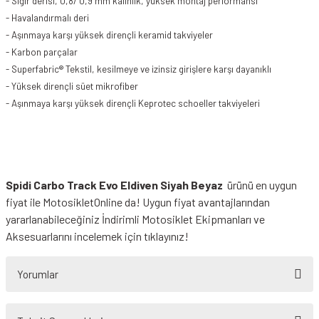
- Sığır derisi, 0,8/ 0,9 mm kalınlık, yüksek montaj performansı
- Havalandırmalı deri
- Aşınmaya karşı yüksek dirençli keramid takviyeler
- Karbon parçalar
- Superfabric® Tekstil, kesilmeye ve izinsiz girişlere karşı dayanıklı
- Yüksek dirençli süet mikrofiber
- Aşınmaya karşı yüksek dirençli Keprotec schoeller takviyeleri
Spidi Carbo Track Evo Eldiven Siyah Beyaz
ürünü en uygun
fiyat ile MotosikletOnline da! Uygun fiyat avantajlarından
yararlanabileceğiniz
İndirimli Motosiklet Ekipmanları
ve
Aksesuarlarını incelemek için tıklayınız!
Yorumlar