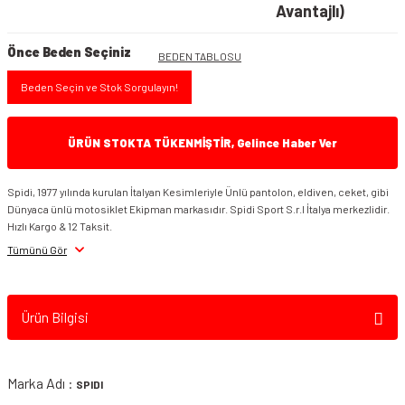
Avantajlı)
Önce Beden Seçiniz
BEDEN TABLOSU
Beden Seçin ve Stok Sorgulayın!
ÜRÜN STOKTA TÜKENMİŞTİR, Gelince Haber Ver
Spidi, 1977 yılında kurulan İtalyan Kesimleriyle Ünlü pantolon, eldiven, ceket, gibi
Dünyaca ünlü motosiklet Ekipman markasıdır. Spidi Sport S.r.l İtalya merkezlidir.
Hızlı Kargo & 12 Taksit.
Tümünü Gör
Ürün Bilgisi
Marka Adı :
SPIDI