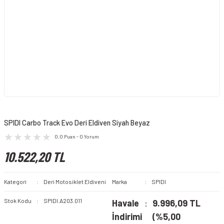
SPIDI Carbo Track Evo Deri Eldiven Siyah Beyaz
0.0 Puan - 0 Yorum
10.522,20 TL
Kategori
Deri Motosiklet Eldiveni
Marka
SPIDI
Stok Kodu
SPIDI.A203.011
Havale
9.996,09 TL
İndirimi
(%5,00