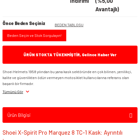
İndirimi
(%5,00
Avantajlı)
Önce Beden Seçiniz
BEDEN TABLOSU
Beden Seçin ve Stok Sorgulayın!
ÜRÜN STOKTA TÜKENMİŞTİR, Gelince Haber Ver
Shoei Helmets 1958 yılından bu yana kask sektöründe en çok bilinen, yenilikçi,
kalite ve güvenlikten ödün vermeyen motosiklet kullanıcılarına referans olan
başarılı bir firmadır.
Tümünü Gör
Ürün Bilgisi
Shoei X-Spirit Pro Marquez 8 TC-1 Kask: Ayrıntılı