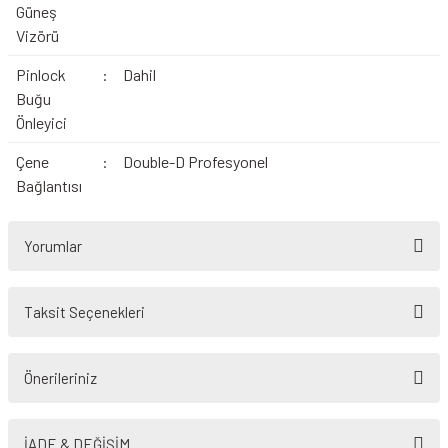
Güneş
Vizörü
Pinlock
:
Dahil
Buğu
Önleyici
Çene
:
Double-D Profesyonel
Bağlantısı
Yorumlar
Taksit Seçenekleri
Bu ürüne ilk yorumu siz yapın!
Önerileriniz
Yorum Yaz
Bu ürünün fiyat bilgisi, resim, ürün açıklamalarında ve diğer konularda
yetersiz gördüğünüz noktaları öneri formunu kullanarak tarafımıza
İADE & DEĞİŞİM