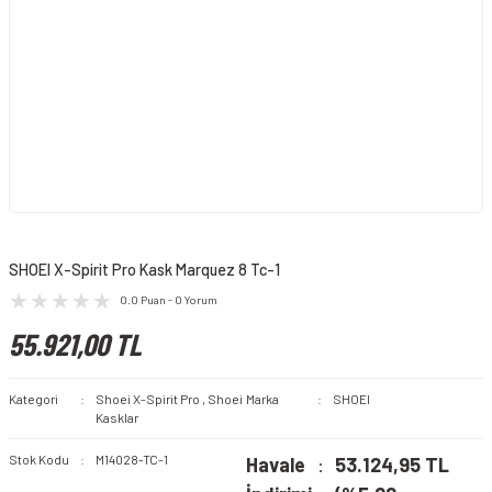
SHOEI X-Spirit Pro Kask Marquez 8 Tc-1
0.0 Puan - 0 Yorum
55.921,00 TL
Kategori
Shoei X-Spirit Pro
,
Shoei
Marka
SHOEI
Kasklar
Stok Kodu
M14028-TC-1
Havale
53.124,95 TL