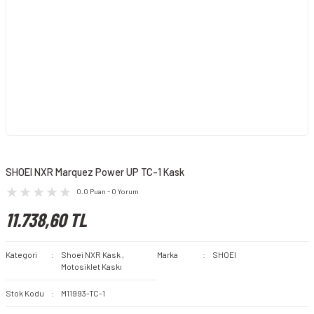
SHOEI NXR Marquez Power UP TC-1 Kask
0.0 Puan - 0 Yorum
11.738,60 TL
Kategori
Shoei NXR Kask
,
Marka
SHOEI
Motosiklet Kaskı
Stok Kodu
M11993-TC-1