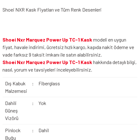
Shoei NXR Kask Fiyatları ve Tüm Renk Desenleri
Shoei Nxr Marquez Power Up TC-1 Kask
modeli en uygun
fiyat, havale indirimi, ücretsiz hızlı kargo, kapıda nakit ödeme ve
vade farksız 9 taksit imkanı ile satın alabilirsiniz.
Shoei Nxr Marquez Power Up TC-1 Kask
hakkında detaylı bilgi,
nasıl, yorum ve tavsiyeleri inceleyebilirsiniz.
Dış Kabuk
:
Fiberglass
Malzemesi
Dahili
:
Yok
Güneş
Vizörü
Pinlock
:
Dahil
Buğu