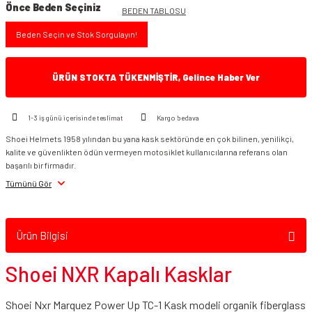
Önce Beden Seçiniz
BEDEN TABLOSU
Beden Seçin ve Stok Sorgulayın!
ÜRÜN STOKTA TÜKENMİŞTİR, Gelince Haber Ver
1-3 iş günü içerisinde teslimat
Kargo bedava
Shoei Helmets 1958 yılından bu yana kask sektöründe en çok bilinen, yenilikçi,
kalite ve güvenlikten ödün vermeyen motosiklet kullanıcılarına referans olan
başarılı bir firmadır.
Tümünü Gör
Ürün Bilgisi
Shoei NXR Kapalı Kasklar
Shoei Nxr Marquez Power Up TC-1 Kask modeli organik fiberglass