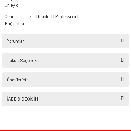
Önleyici
Çene
:
Double-D Profesyonel
Bağlantısı
Yorumlar
Taksit Seçenekleri
Bu ürüne ilk yorumu siz yapın!
Önerileriniz
Yorum Yaz
Bu ürünün fiyat bilgisi, resim, ürün açıklamalarında ve diğer konularda
yetersiz gördüğünüz noktaları öneri formunu kullanarak tarafımıza
İADE & DEĞİŞİM
iletebilirsiniz.
Görüş ve önerileriniz için teşekkür ederiz.
Ürün resmi kalitesiz, bozuk veya görüntülenemiyor.