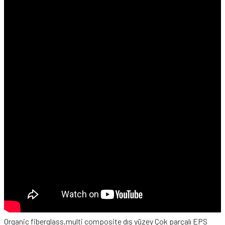
Organic fiberglass,multi composite dış yüzey Çok parçalı EPS