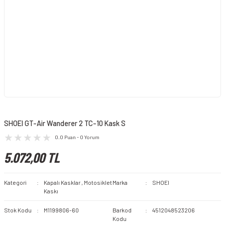
SHOEI GT-Air Wanderer 2 TC-10 Kask S
0.0 Puan - 0 Yorum
5.072,00 TL
Kategori
Kapalı Kasklar
,
Motosiklet
Marka
SHOEI
Kaskı
Stok Kodu
M1199806-60
Barkod
4512048523206
Kodu