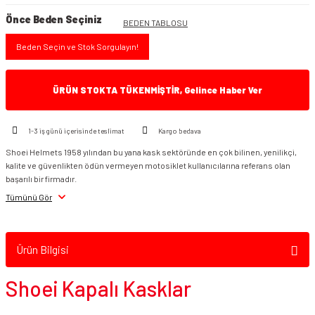
Önce Beden Seçiniz
BEDEN TABLOSU
Beden Seçin ve Stok Sorgulayın!
ÜRÜN STOKTA TÜKENMİŞTİR, Gelince Haber Ver
1-3 iş günü içerisinde teslimat
Kargo bedava
Shoei Helmets 1958 yılından bu yana kask sektöründe en çok bilinen, yenilikçi,
kalite ve güvenlikten ödün vermeyen motosiklet kullanıcılarına referans olan
başarılı bir firmadır.
Tümünü Gör
Ürün Bilgisi
Shoei Kapalı Kasklar