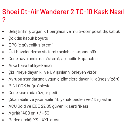
Shoei Gt-Air Wanderer 2 TC-10 Kask Nasıl
?
Geliştirilmiş organik fiberglass ve multi-composit dış kabuk
Çok dış kabuk boyutu
EPS iç güvenlik sistemi
Üst havalandırma sistemi; açılabilir-kapanabilir
Çene havalandırma sistemi; açılabilir-kapanabilir
Arka hava tahliye kanalı
Çizilmeye dayanıklı ve UV ışınlarını önleyen vizör
Avrupa standartına uygun çizilmelere dayanıklı güneş vizörü
PINLOCK buğu önleyici
Çene kısmında rüzgar pedi
Çıkarılabilir ve yıkanabilir 3D yanak pedleri ve 3D iç astar
ACU Gold ve ECE 22 05 güvenlik sertifikası
Ağırlık 1400 gr + / - 50
Beden aralığı XS - XXL arası