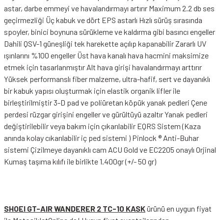
astar, darbe emmeyi ve havalandırmayı artırır Maximum 2.2 db ses
geçirmezliği Üç kabuk ve dört EPS astarlı Hızlı sürüş sırasında
spoyler, binici boynuna sürükleme ve kaldırma gibi basıncı engeller
Dahili QSV-1 güneşliği tek harekette açılıp kapanabilir Zararlı UV
ışınlarını %100 engeller Üst hava kanalı hava hacmini maksimize
etmek için tasarlanmıştır Alt hava girişi havalandırmayı arttırır
Yüksek performanslı fiber malzeme, ultra-hafif, sert ve dayanıklı
bir kabuk yapısı oluşturmak için elastik organik lifler ile
birleştirilmiştir 3-D pad ve poliüretan köpük yanak pedleri Çene
perdesi rüzgar girişini engeller ve gürültüyü azaltır Yanak pedleri
değiştirilebilir veya bakım için çıkarılabilir EQRS Sistem (Kaza
anında kolay cıkarılabilir iç ped sistemi ) Pinlock ® Anti-Buhar
sistemi Çizilmeye dayanıklı cam ACU Gold ve EC2205 onaylı Orjinal
Kumaş taşıma kılıfı ile birlikte 1.400gr (+/- 50 gr)
SHOEI GT-AIR WANDERER 2 TC-10 KASK
ürünü en uygun fiyat