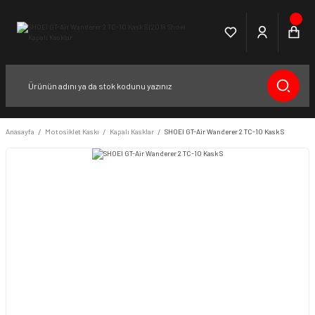
Anasayfa
Motosiklet Kaskı
Kapalı Kasklar
SHOEI GT-Air Wanderer 2 TC-10 Kask S