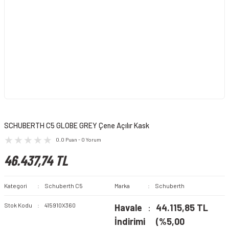
SCHUBERTH C5 GLOBE GREY Çene Açılır Kask
0.0 Puan - 0 Yorum
46.437,74 TL
Kategori
Schuberth C5
Marka
Schuberth
Stok Kodu
415910X360
Havale
44.115,85 TL
İndirimi
(%5,00