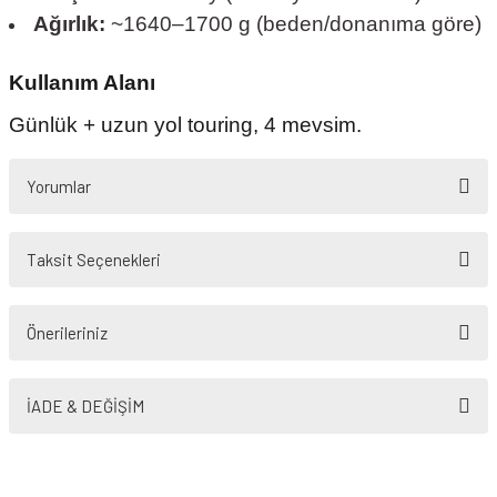
Ağırlık:
~1640–1700 g (beden/donanıma göre)
Kullanım Alanı
Günlük + uzun yol touring, 4 mevsim.
Yorumlar
Taksit Seçenekleri
Bu ürüne ilk yorumu siz yapın!
Önerileriniz
Yorum Yaz
Bu ürünün fiyat bilgisi, resim, ürün açıklamalarında ve diğer konularda
yetersiz gördüğünüz noktaları öneri formunu kullanarak tarafımıza
İADE & DEĞİŞİM
iletebilirsiniz.
Görüş ve önerileriniz için teşekkür ederiz.