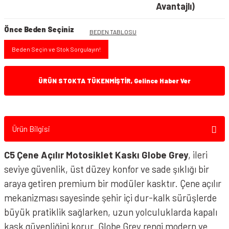
Avantajlı)
Önce Beden Seçiniz
BEDEN TABLOSU
Beden Seçin ve Stok Sorgulayın!
ÜRÜN STOKTA TÜKENMİŞTİR, Gelince Haber Ver
Ürün Bilgisi
C5 Çene Açılır Motosiklet Kaskı Globe Grey
, ileri
seviye güvenlik, üst düzey konfor ve sade şıklığı bir
araya getiren premium bir modüler kasktır. Çene açılır
mekanizması sayesinde şehir içi dur-kalk sürüşlerde
büyük pratiklik sağlarken, uzun yolculuklarda kapalı
kask güvenliğini korur. Globe Grey rengi modern ve