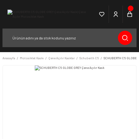
Anasayfa
Motosiklet Kaskı
Çene Açılır Kasklar
Schuberth C5
SCHUBERTH C5 GLOBE GR