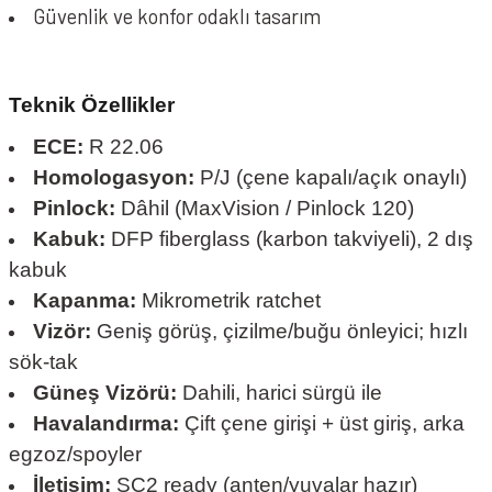
Güvenlik ve konfor odaklı tasarım
Teknik Özellikler
ECE:
R 22.06
Homologasyon:
P/J (çene kapalı/açık onaylı)
Pinlock:
Dâhil (MaxVision / Pinlock 120)
Kabuk:
DFP fiberglass (karbon takviyeli), 2 dış
kabuk
Kapanma:
Mikrometrik ratchet
Vizör:
Geniş görüş, çizilme/buğu önleyici; hızlı
sök-tak
Güneş Vizörü:
Dahili, harici sürgü ile
Havalandırma:
Çift çene girişi + üst giriş, arka
egzoz/spoyler
İletişim:
SC2 ready (anten/yuvalar hazır)