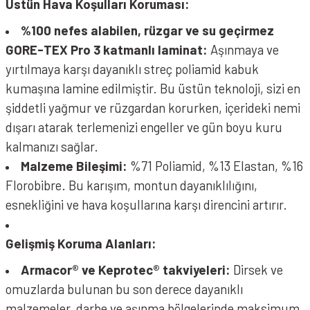
Üstün Hava Koşulları Koruması:
%100 nefes alabilen, rüzgar ve su geçirmez
GORE-TEX Pro 3 katmanlı laminat:
Aşınmaya ve
yırtılmaya karşı dayanıklı streç poliamid kabuk
kumaşına lamine edilmiştir. Bu üstün teknoloji, sizi en
şiddetli yağmur ve rüzgardan korurken, içerideki nemi
dışarı atarak terlemenizi engeller ve gün boyu kuru
kalmanızı sağlar.
Malzeme Bileşimi:
%71 Poliamid, %13 Elastan, %16
Florobibre. Bu karışım, montun dayanıklılığını,
esnekliğini ve hava koşullarına karşı direncini artırır.
Gelişmiş Koruma Alanları:
Armacor® ve Keprotec® takviyeleri:
Dirsek ve
omuzlarda bulunan bu son derece dayanıklı
malzemeler, darbe ve aşınma bölgelerinde maksimum