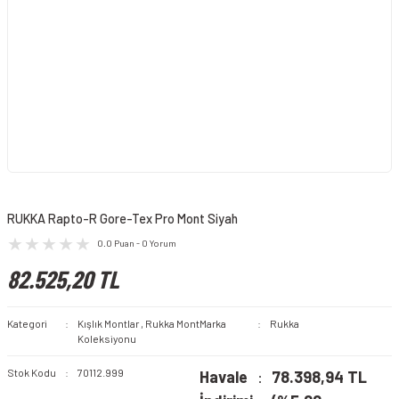
RUKKA Rapto-R Gore-Tex Pro Mont Siyah
0.0 Puan - 0 Yorum
82.525,20 TL
Kategori
Kışlık Montlar
,
Rukka Mont
Marka
Rukka
Koleksiyonu
Stok Kodu
70112.999
Havale
78.398,94 TL