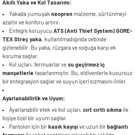
Akıllı Yaka ve Kol Tasarımı:
Yakada yumuşak
neopren
malzeme, sürtünmeyi
azaltır ve konforu artırır.
Entegre koruyucu
ATS (Anti Thief System) GORE-
TEX Streç yaka
, kullanılmadığında cebinde
gizlenebilir. Bu yaka, rüzgara ve soğuğa karşı ek
koruma sağlar.
Kol uçları, fermuarlar ve
su geçirmez iç
manşetlerle
tasarlanmıştır. Bu, eldivenlerle kusursuz
bir entegrasyon sağlar ve suyun içeri sızmasını önler.
Ayarlanabilirlik ve Uyum:
Ayarlanabilir etek ve kol uçları,
cırt cırtlı sıkma
ile
kişiye özel bir uyum sağlar.
Pantolon için bir
kasık kayışı
ve uzun bir
bağlantı
fermuarı
ile ceket pantolona güvenli bir şekilde