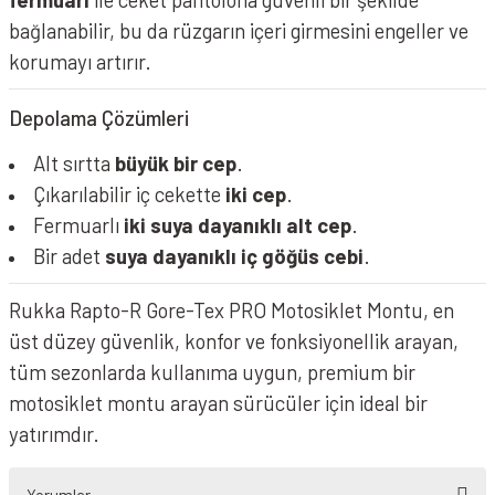
bağlanabilir, bu da rüzgarın içeri girmesini engeller ve
korumayı artırır.
Depolama Çözümleri
Alt sırtta
büyük bir cep
.
Çıkarılabilir iç cekette
iki cep
.
Fermuarlı
iki suya dayanıklı alt cep
.
Bir adet
suya dayanıklı iç göğüs cebi
.
Rukka Rapto-R Gore-Tex PRO Motosiklet Montu, en
üst düzey güvenlik, konfor ve fonksiyonellik arayan,
tüm sezonlarda kullanıma uygun, premium bir
motosiklet montu arayan sürücüler için ideal bir
yatırımdır.