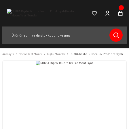
Anasayfa
Motosiklet Montu
Kışlık Montlar
RUKKA Rapto-R Gore-Tex Pro Mont Siyah