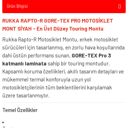
Ürün Bilgisi
RUKKA RAPTO-R GORE-TEX PRO MOTOSİKLET
RUKKA RAPTO-R GORE-TEX PRO Mont Siyah Beyaz
MONT SİYAH - En Üst Düzey Touring Montu
Rukka Rapto-R Motosiklet Montu, erkek motosiklet
sürücüleri için tasarlanmış, en zorlu hava koşullarında
dahi üstün performans sunan,
GORE-TEX Pro 3
katmanlı laminata
sahip bir touring montudur.
Kapsamlı koruma özellikleri, akıllı tasarım detayları ve
mükemmel termal konforuyla uzun yol
motosikletçilerinin tüm beklentilerini karşılamak
üzere tasarlanmıştır.
Temel Özellikler