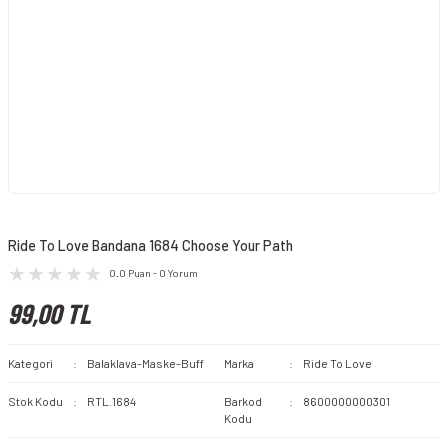
Ride To Love Bandana 1684 Choose Your Path
0.0 Puan - 0 Yorum
99,00 TL
Kategori
Balaklava-Maske-Buff
Marka
Ride To Love
Stok Kodu
RTL.1684
Barkod
8600000000301
Kodu