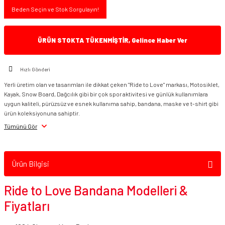
Beden Seçin ve Stok Sorgulayın!
ÜRÜN STOKTA TÜKENMİŞTİR, Gelince Haber Ver
Hızlı Gönderi
Yerli üretim olan ve tasarımları ile dikkat çeken "Ride to Love" markası, Motosiklet,
Kayak, Snow Board, Dağcılık gibi bir çok spor aktivitesi ve günlük kullanımlara
uygun kaliteli, pürüzsüz ve esnek kullanıma sahip, bandana, maske ve t-shirt gibi
ürün koleksiyonuna sahiptir.
Tümünü Gör
Ürün Bilgisi
Ride to Love Bandana Modelleri &
Fiyatları