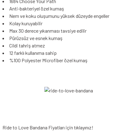
1684 Choose Your Path
Anti-bakteriyel özel kumaş
Nem ve koku oluşumunu yüksek düzeyde engeller
Kolay kuruyabilir
Max 30 derece yıkanması tavsiye edilir
Pürüzsüz ve esnek kumaş
Cildi tahriş atmez
12 farklı kullanıma sahip
%100 Polyester Microfiber özel kumaş
Ride to Love
Bandana Fiyatları
için tıklayınız!