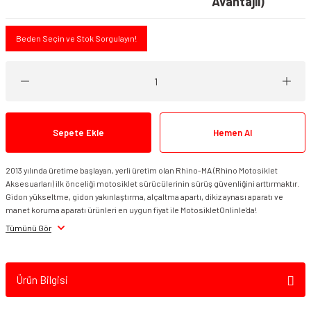
Avantajlı)
Beden Seçin ve Stok Sorgulayın!
Sepete Ekle
Hemen Al
2013 yılında üretime başlayan, yerli üretim olan Rhino-MA (Rhino Motosiklet
Aksesuarları) ilk önceliği motosiklet sürücülerinin sürüş güvenliğini arttırmaktır.
Gidon yükseltme, gidon yakınlaştırma, alçaltma apartı, dikiz aynası aparatı ve
manet koruma aparatı ürünleri en uygun fiyat ile MotosikletOnlinle'da!
Tümünü Gör
Ürün Bilgisi