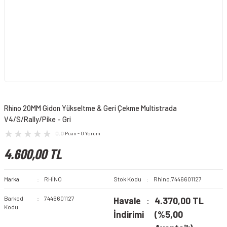
Rhino 20MM Gidon Yükseltme & Geri Çekme Multistrada
V4/S/Rally/Pike - Gri
0.0 Puan - 0 Yorum
4.600,00 TL
Marka
RHİNO
Stok Kodu
Rhino.7446601127
Barkod
7446601127
Havale
4.370,00 TL
Kodu
İndirimi
(%5,00