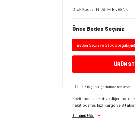
Stok Kodu
M10911-TEK RENK
Önce Beden Seçiniz
Beden Seçin ve Stok Sorgulayın!
ÜRÜN STO
1-3 iş günü içerisinde teslimat
Revit mont, ceket ve diğer motosikl
nakit ödeme, hızlı kargo ve 9 taksi
Tümünü Gör