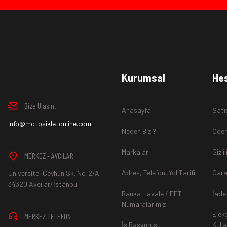
Ürün İadesi Nasıl Sağlanır ?
www.MotosikletOnline.com alışveriş sitesinden almış olduğ
Kurumsal
He
içinde teslim aldığınız şekli ile iade edebilirsiniz.
Bize Ulaşın!
Anasayfa
Satı
Aksi durum söz konusu olduğunda
info@motosikletonline.com
ürün "Yeniden Satışa” 
Neden Biz ?
Ödem
Markalar
Gizli
MERKEZ - AVCILAR
Adres, Telefon, Yol Tarifi
Gara
Üniversite, Ceyhun Sk. No:2/A,
*İade ve Değişim sürecinde ürünlerin
"Gönderici Ödemeli”
ola
34320 Avcılar/İstanbul
Banka Havale / EFT
İade
Numaralarımız
Elek
MERKEZ TELEFON
*
Ürün mağazamıza ulaştıktan sonra gerekli incelemelerin ardınd
İş Başvurusu
Kull