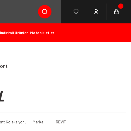
İndirimli Ürünler
Motosikletler
Mont
L
ont Koleksiyonu
Marka
REVIT