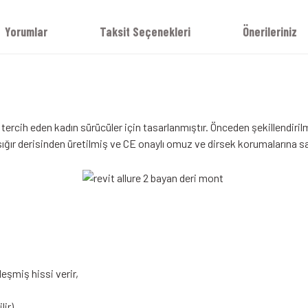
Yorumlar
Taksit Seçenekleri
Önerileriniz
ercih eden kadın sürücüler için tasarlanmıştır. Önceden şekillendirilmi
ığır derisinden üretilmiş ve CE onaylı omuz ve dirsek korumalarına sa
şmiş hissi verir,
lir)