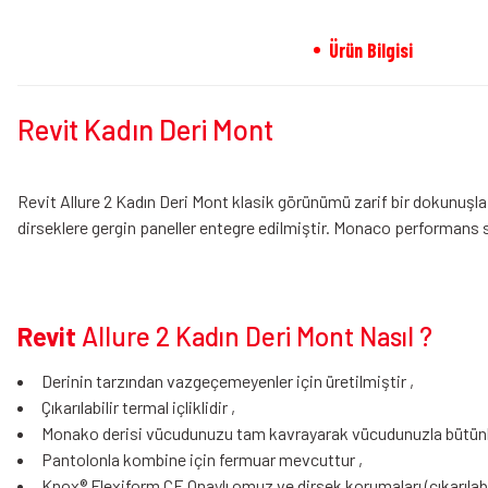
Ürün Bilgisi
Revit Kadın Deri Mont
Revit Allure 2 Kadın Deri Mont klasik görünümü zarif bir dokunuşla t
dirseklere gergin paneller entegre edilmiştir. Monaco performans s
Revit
Allure 2 Kadın Deri Mont Nasıl ?
Derinin tarzından vazgeçemeyenler için üretilmiştir ,
Çıkarılabilir termal içliklidir ,
Monako derisi vücudunuzu tam kavrayarak vücudunuzla bütünle
Pantolonla kombine için fermuar mevcuttur ,
Knox® Flexiform CE Onaylı omuz ve dirsek korumaları (çıkarılabi