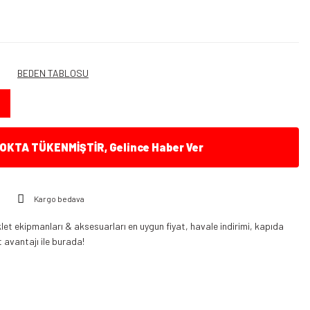
BEDEN TABLOSU
KTA TÜKENMİŞTİR, Gelince Haber Ver
Kargo bedava
et ekipmanları & aksesuarları en uygun fiyat, havale indirimi, kapıda
t avantajı ile burada!