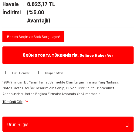
Havale
8.823,17 TL
İndirimi
(%5,00
Avantajlı)
Beden Seçin ve Stok Sorgulayın!
ÜRÜN STOKTA TÜKENMİŞTİR, Gelince Haber Ver
Hızlı Gönderi
Kargo bedava
1964 Yılından Bu Yana Hizmet Vermekte Olan İtalyan Firması Puig Markası,
Motosiklete Özel Şık Tasarımlara Sahip, Güvenilir ve Kaliteli Motosiklet
Aksesuarları Üreten Başlıca Firmalar Arasında Yer Almaktadır.
Tümünü Gör
Ürün Bilgisi