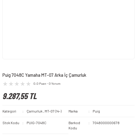
Puig 7048C Yamaha MT-07 Arka İç Çamurluk
0.0 Puan - 0 Yorum
9.287,55 TL
Kategori
Çamurluk
,
MT-07 (14-)
Marka
Puig
Stok Kodu
PUIG-7048C
Barkod
7048000000678
Kodu