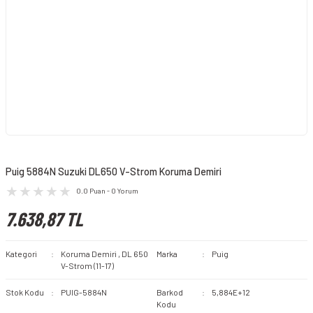
Puig 5884N Suzuki DL650 V-Strom Koruma Demiri
0.0 Puan - 0 Yorum
7.638,87 TL
Kategori
Koruma Demiri
,
DL 650
Marka
Puig
V-Strom (11-17)
Stok Kodu
PUIG-5884N
Barkod
5,884E+12
Kodu