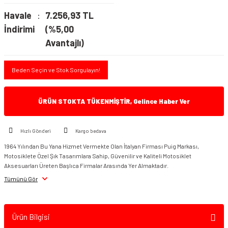
Havale
7.256,93 TL
İndirimi
(%5,00
Avantajlı)
Beden Seçin ve Stok Sorgulayın!
ÜRÜN STOKTA TÜKENMİŞTİR, Gelince Haber Ver
Hızlı Gönderi
Kargo bedava
1964 Yılından Bu Yana Hizmet Vermekte Olan İtalyan Firması Puig Markası,
Motosiklete Özel Şık Tasarımlara Sahip, Güvenilir ve Kaliteli Motosiklet
Aksesuarları Üreten Başlıca Firmalar Arasında Yer Almaktadır.
Tümünü Gör
Ürün Bilgisi