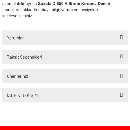
satın alabilir ayrıca
Suzuki Dl650 V-Strom Koruma
Demiri
modelleri hakkında detaylı bilgi, yorum ve tavsiyeleri
inceleyebilirsiniz.
Yorumlar
Taksit Seçenekleri
Bu ürüne ilk yorumu siz yapın!
Önerileriniz
Yorum Yaz
Bu ürünün fiyat bilgisi, resim, ürün açıklamalarında ve diğer konularda
yetersiz gördüğünüz noktaları öneri formunu kullanarak tarafımıza
İADE & DEĞİŞİM
iletebilirsiniz.
Görüş ve önerileriniz için teşekkür ederiz.
Ürün resmi kalitesiz, bozuk veya görüntülenemiyor.
Ürün açıklamasında eksik bilgiler bulunuyor.