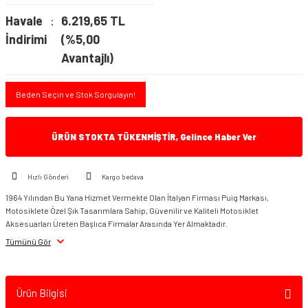
Havale
6.219,65 TL
İndirimi
(%5,00
Avantajlı)
Beden Seçin ve Stok Sorgulayın!
ÜRÜN STOKTA TÜKENMİŞTİR, Gelince Haber Ver
Hızlı Gönderi
Kargo bedava
1964 Yılından Bu Yana Hizmet Vermekte Olan İtalyan Firması Puig Markası,
Motosiklete Özel Şık Tasarımlara Sahip, Güvenilir ve Kaliteli Motosiklet
Aksesuarları Üreten Başlıca Firmalar Arasında Yer Almaktadır.
Tümünü Gör
Ürün Bilgisi