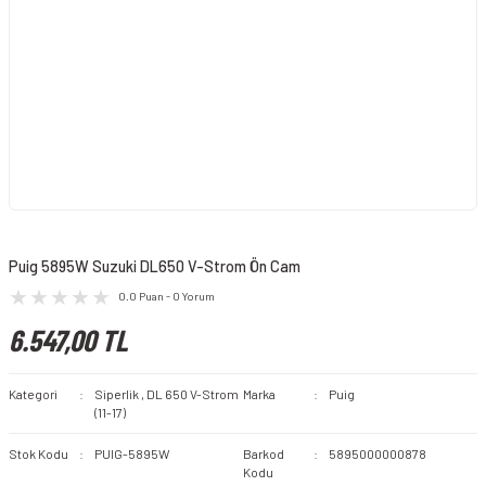
Puig 5895W Suzuki DL650 V-Strom Ön Cam
0.0 Puan - 0 Yorum
6.547,00 TL
Kategori
Siperlik
,
DL 650 V-Strom
Marka
Puig
(11-17)
Stok Kodu
PUIG-5895W
Barkod
5895000000878
Kodu