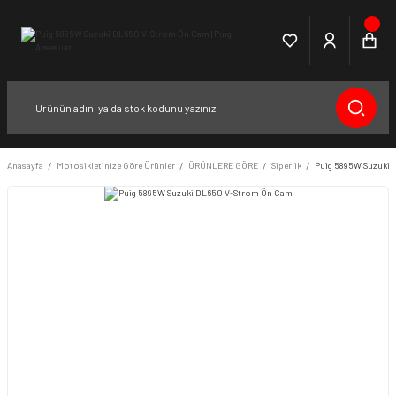
Anasayfa
Motosikletinize Göre Ürünler
ÜRÜNLERE GÖRE
Siperlik
Puig 5895W Suzuki