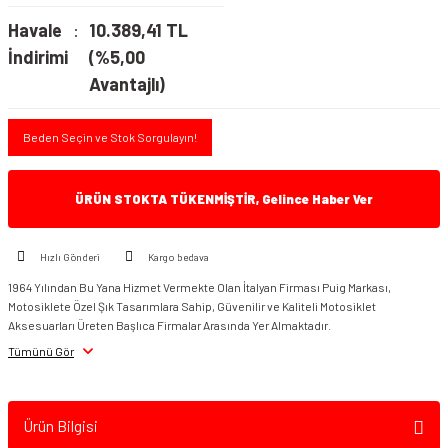
Havale
10.389,41 TL
İndirimi
(%5,00
Avantajlı)
Beden Seçin ve Stok Sorgulayın!
ÜRÜN STOKTA TÜKENMİŞTİR, Gelince Haber Ver
Hızlı Gönderi
Kargo bedava
1964 Yılından Bu Yana Hizmet Vermekte Olan İtalyan Firması Puig Markası,
Motosiklete Özel Şık Tasarımlara Sahip, Güvenilir ve Kaliteli Motosiklet
Aksesuarları Üreten Başlıca Firmalar Arasında Yer Almaktadır.
Tümünü Gör
Ürün Bilgisi