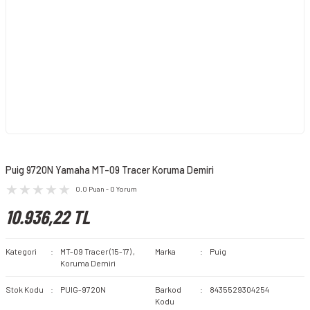
Puig 9720N Yamaha MT-09 Tracer Koruma Demiri
0.0 Puan - 0 Yorum
10.936,22 TL
Kategori
MT-09 Tracer (15-17)
,
Marka
Puig
Koruma Demiri
Stok Kodu
PUIG-9720N
Barkod
8435529304254
Kodu