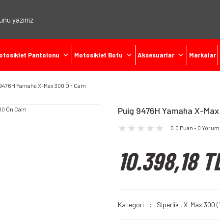
otosiklet Pantolonu
Motosiklet Botu
Aksesuarlar
Markalar
 9476H Yamaha X-Max 300 Ön Cam
Puig 9476H Yamaha X-Max
0.0 Puan - 0 Yorum
10.398,18 T
Kategori
Siperlik
,
X-Max 300 (