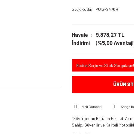
Stok Kodu
PUIG-9476H
Havale
9.878,27 TL
İndirimi
(%5,00 Avantajlı
Beden Seçin ve Stok Sorgulayın!
ÜRÜN STO
Hızlı Gönderi
Kargo b
1964 Yılından Bu Yana Hizmet Verme
Sahip, Güvenilir ve Kaliteli Motosi