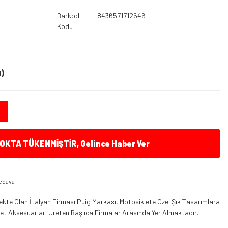
Barkod
8436571712646
Kodu
)
KTA TÜKENMİŞTİR, Gelince Haber Ver
edava
kte Olan İtalyan Firması Puig Markası, Motosiklete Özel Şık Tasarımlara
klet Aksesuarları Üreten Başlıca Firmalar Arasında Yer Almaktadır.