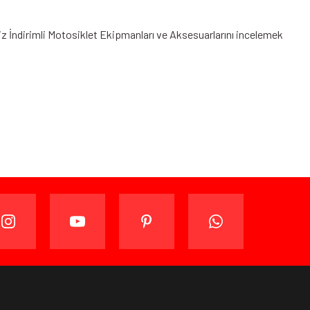
iz
İndirimli Motosiklet Ekipmanları
ve Aksesuarlarını incelemek
ijinal ambalajında (paketi açılmamış ve kullanılmamış
ade edebilir veya değiştirebilirsiniz.