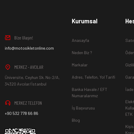
www.MotosikletOnline.com alışveriş sitesinden almış olduğ
Kurumsal
He
içinde teslim aldığınız şekli ile iade edebilirsiniz.
Bize Ulaşın!
Anasayfa
Satı
Aksi durum söz konusu olduğunda
info@motosikletonline.com
ürün "Yeniden Satışa” 
Neden Biz ?
Ödem
Markalar
Gizli
MERKEZ - AVCILAR
Adres, Telefon, Yol Tarifi
Gara
Üniversite, Ceyhun Sk. No:2/A,
*İade ve Değişim sürecinde ürünlerin
"Gönderici Ödemeli”
ola
34320 Avcılar/İstanbul
Banka Havale / EFT
İade
Numaralarımız
Elek
MERKEZ TELEFON
*
Ürün mağazamıza ulaştıktan sonra gerekli incelemelerin ardınd
İş Başvurusu
Kull
+90 532 778 66 86
ETK
hesaba ya da Kredi Kartına "Beş (5) ile On (10) iş günü” aras
Blog
durumlar ilgili bankanız ile yapılan sözleşme yükümlülüğüne ai
Kişis
Koru