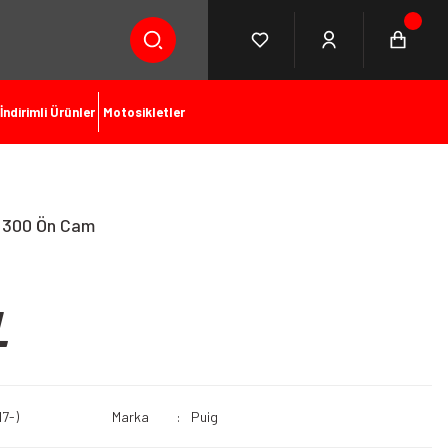
İndirimli Ürünler
Motosikletler
 300 Ön Cam
L
17-)
Marka
Puig