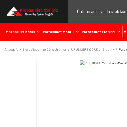
Motosiklet Kaskı
Motosiklet Montu
Motosiklet Eldiveni
M
Anasayfa
Motosikletinize Göre Ürünler
ÜRÜNLERE GÖRE
Siperlik
Puig