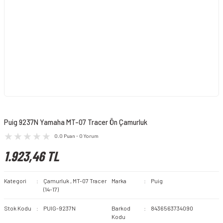
Puig 9237N Yamaha MT-07 Tracer Ön Çamurluk
0.0 Puan - 0 Yorum
1.923,46 TL
Kategori
Çamurluk
,
MT-07 Tracer
Marka
Puig
(14-17)
Stok Kodu
PUIG-9237N
Barkod
8436563734090
Kodu