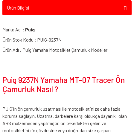
Ürün Bilgisi
Marka Adı :
Puig
Givi FB2130 Yamaha MT-07 Tracer Ön Cam Arkası Aksesuar Tutacağı
Ürün Stok Kodu : PUIG-9237N
Ürün Adı : Puig Yamaha Motosiklet Çamurluk Modelleri
Puig 9237N Yamaha MT-07 Tracer Ön
Çamurluk Nasıl ?
PUIG'in ön çamurluk uzatması ile motosikletinize daha fazla
koruma sağlayın. Uzatma, darbelere karşı oldukça dayanıklı olan
ABS malzemeden yapılmıştır, ön tekerlekten gelen ve
motosikletinizin gövdesine veya doğrudan size çarpan