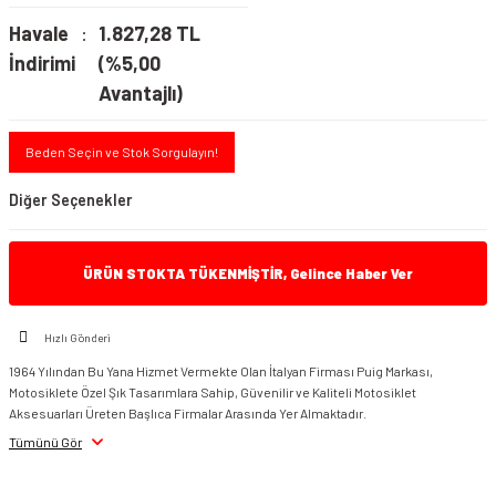
Havale
1.827,28 TL
İndirimi
(%5,00
Avantajlı)
Beden Seçin ve Stok Sorgulayın!
Diğer Seçenekler
ÜRÜN STOKTA TÜKENMİŞTİR, Gelince Haber Ver
Hızlı Gönderi
1964 Yılından Bu Yana Hizmet Vermekte Olan İtalyan Firması Puig Markası,
Motosiklete Özel Şık Tasarımlara Sahip, Güvenilir ve Kaliteli Motosiklet
Aksesuarları Üreten Başlıca Firmalar Arasında Yer Almaktadır.
Tümünü Gör