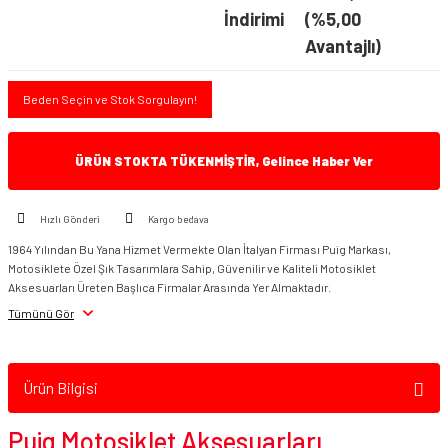
İndirimi
(%5,00
Avantajlı)
Beden Seçin ve Stok Sorgulayın!
ÜRÜN STOKTA TÜKENMİŞTİR, Gelince Haber Ver
Hızlı Gönderi
Kargo bedava
1964 Yılından Bu Yana Hizmet Vermekte Olan İtalyan Firması Puig Markası,
Motosiklete Özel Şık Tasarımlara Sahip, Güvenilir ve Kaliteli Motosiklet
Aksesuarları Üreten Başlıca Firmalar Arasında Yer Almaktadır.
Tümünü Gör
Ürün Bilgisi
Puig Motosiklet Aksesuarları