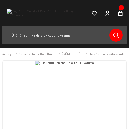
Anasayfa
Motosikletinize Göre Ürünler
ÜRÜNLERE GÖRE
Elcik Koruma ve Aksesuarları