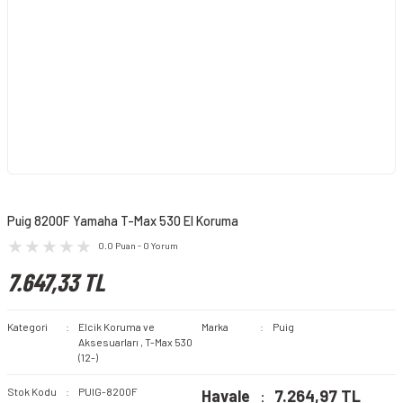
Puig 8200F Yamaha T-Max 530 El Koruma
0.0 Puan - 0 Yorum
7.647,33 TL
Kategori
Elcik Koruma ve
Marka
Puig
Aksesuarları
,
T-Max 530
(12-)
Stok Kodu
PUIG-8200F
Havale
7.264,97 TL