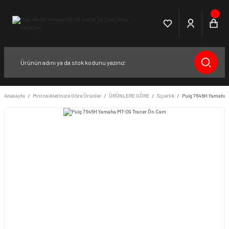
Anasayfa
Motosikletinize Göre Ürünler
ÜRÜNLERE GÖRE
Siperlik
Puig 7646H Yamaha 