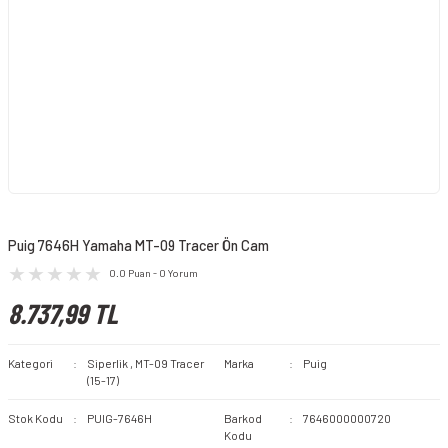
Puig 7646H Yamaha MT-09 Tracer Ön Cam
0.0 Puan - 0 Yorum
8.737,99 TL
Kategori
Siperlik
,
MT-09 Tracer
Marka
Puig
(15-17)
Stok Kodu
PUIG-7646H
Barkod
7646000000720
Kodu