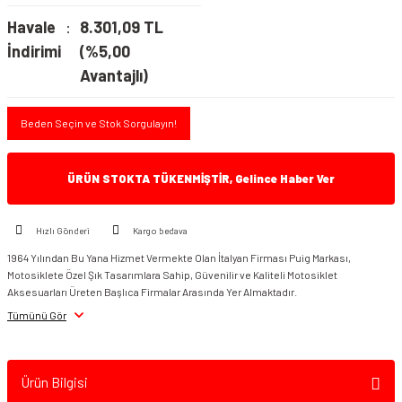
Havale
8.301,09 TL
İndirimi
(%5,00
Avantajlı)
Beden Seçin ve Stok Sorgulayın!
ÜRÜN STOKTA TÜKENMİŞTİR, Gelince Haber Ver
Hızlı Gönderi
Kargo bedava
1964 Yılından Bu Yana Hizmet Vermekte Olan İtalyan Firması Puig Markası,
Motosiklete Özel Şık Tasarımlara Sahip, Güvenilir ve Kaliteli Motosiklet
Aksesuarları Üreten Başlıca Firmalar Arasında Yer Almaktadır.
Tümünü Gör
Ürün Bilgisi