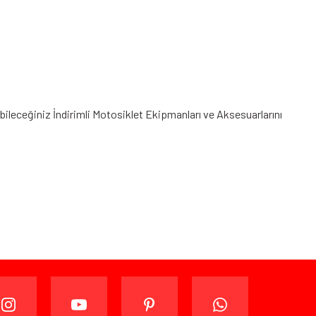
abileceğiniz
İndirimli Motosiklet Ekipmanları
ve Aksesuarlarını
ijinal ambalajında (paketi açılmamış ve kullanılmamış
ade edebilir veya değiştirebilirsiniz.