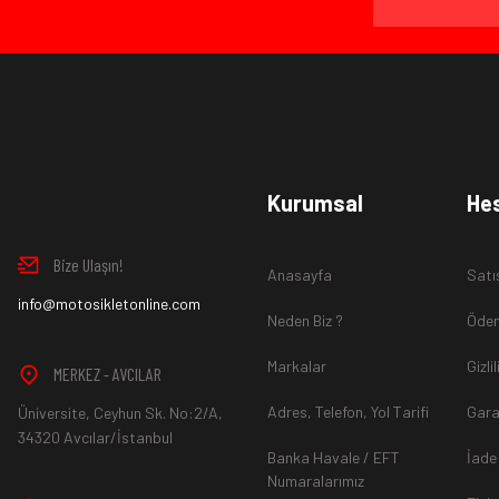
Ürün İadesi Nasıl Sağlanır ?
www.MotosikletOnline.com alışveriş sitesinden almış olduğ
Kurumsal
He
içinde teslim aldığınız şekli ile iade edebilirsiniz.
Bize Ulaşın!
Anasayfa
Satı
Aksi durum söz konusu olduğunda
info@motosikletonline.com
ürün "Yeniden Satışa” 
Neden Biz ?
Ödem
Markalar
Gizli
MERKEZ - AVCILAR
Adres, Telefon, Yol Tarifi
Gara
Üniversite, Ceyhun Sk. No:2/A,
*İade ve Değişim sürecinde ürünlerin
"Gönderici Ödemeli”
ola
34320 Avcılar/İstanbul
Banka Havale / EFT
İade
Numaralarımız