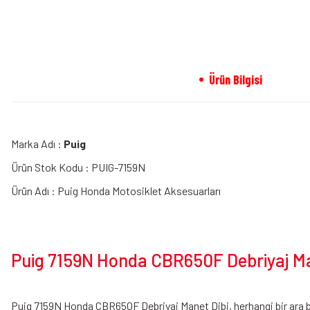
Ürün Bilgisi
Marka Adı :
Puig
Ürün Stok Kodu : PUIG-7159N
Ürün Adı : Puig Honda Motosiklet Aksesuarları
Puig 7159N Honda CBR650F Debriyaj Man
Puig 7159N Honda CBR650F Debriyaj Manet Dibi, herhangi bir ara 