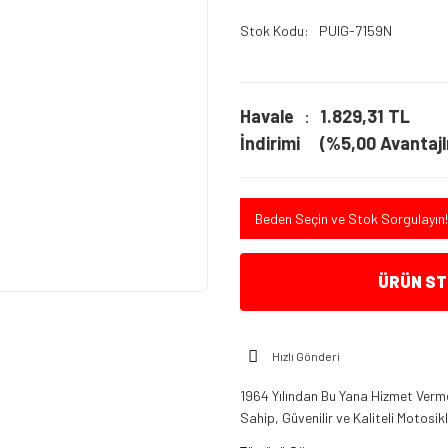
Stok Kodu
PUIG-7159N
Havale
1.829,31 TL
İndirimi
(%5,00 Avantajlı
Beden Seçin ve Stok Sorgulayın!
ÜRÜN STO
Hızlı Gönderi
1964 Yılından Bu Yana Hizmet Verme
Sahip, Güvenilir ve Kaliteli Motosi