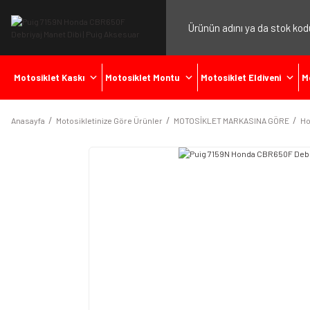
Motosiklet Kaskı
Motosiklet Montu
Motosiklet Eldiveni
M
Anasayfa
Motosikletinize Göre Ürünler
MOTOSİKLET MARKASINA GÖRE
Ho