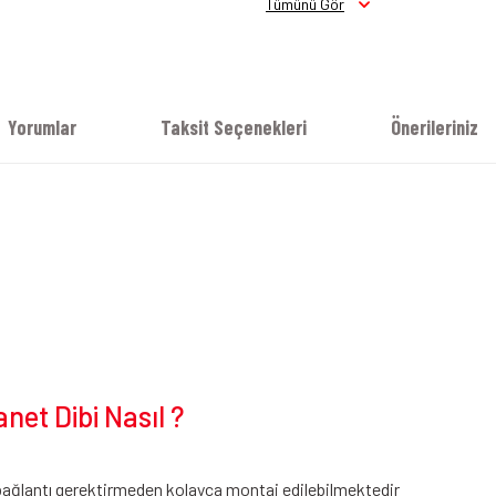
Tümünü Gör
Yorumlar
Taksit Seçenekleri
Önerileriniz
et Dibi Nasıl ?
bağlantı gerektirmeden kolayca montaj edilebilmektedir