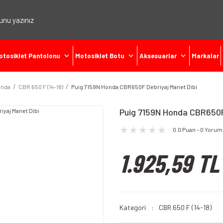
otosiklet Pantolonu
Motosiklet Botu
Aksesuarlar
Markalar
nda
CBR 650 F (14-18)
Puig 7159N Honda CBR650F Debriyaj Manet Dibi
Puig 7159N Honda CBR650F
0.0 Puan - 0 Yorum
1.925,59 TL
Kategori
CBR 650 F (14-18)