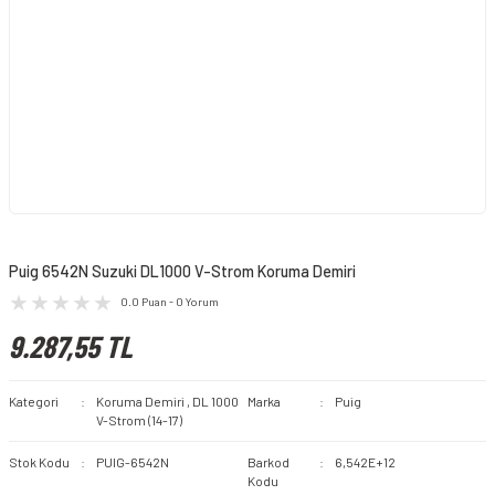
Puig 6542N Suzuki DL1000 V-Strom Koruma Demiri
0.0 Puan - 0 Yorum
9.287,55 TL
Kategori
Koruma Demiri
,
DL 1000
Marka
Puig
V-Strom (14-17)
Stok Kodu
PUIG-6542N
Barkod
6,542E+12
Kodu