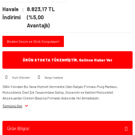
Havale
8.823,17 TL
İndirimi
(%5,00
Avantajlı)
Beden Seçin ve Stok Sorgulayın!
ÜRÜN STOKTA TÜKENMİŞTİR, Gelince Haber Ver
Hızlı Gönderi
Kargo bedava
1964 Yılından Bu Yana Hizmet Vermekte Olan İtalyan Firması Puig Markası,
Motosiklete Özel Şık Tasarımlara Sahip, Güvenilir ve Kaliteli Motosiklet
Aksesuarları Üreten Başlıca Firmalar Arasında Yer Almaktadır.
Tümünü Gör
Ürün Bilgisi