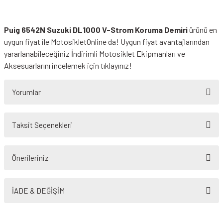
Puig 6542N Suzuki DL1000 V-Strom Koruma Demiri
ürünü en
uygun fiyat ile MotosikletOnline da! Uygun fiyat avantajlarından
yararlanabileceğiniz
İndirimli Motosiklet Ekipmanları
ve
Aksesuarlarını incelemek için tıklayınız!
Yorumlar
Taksit Seçenekleri
Bu ürüne ilk yorumu siz yapın!
Önerileriniz
Yorum Yaz
Bu ürünün fiyat bilgisi, resim, ürün açıklamalarında ve diğer konularda
yetersiz gördüğünüz noktaları öneri formunu kullanarak tarafımıza
İADE & DEĞİŞİM
iletebilirsiniz.
Görüş ve önerileriniz için teşekkür ederiz.