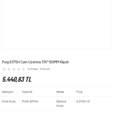
Puig 6375H Cam Uzatma 315*100MM Klipsli
0.0 Puan - 0 Yorum
5.440,63 TL
Kategori
Siperlik
Marka
Puig
Stok Kodu
PUIG-6375H
Barkod
6,375E+12
Kodu