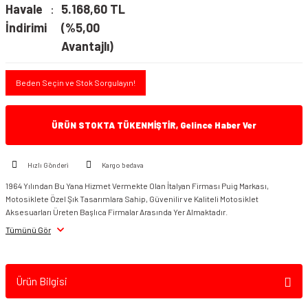
Havale
5.168,60 TL
İndirimi
(%5,00
Avantajlı)
Beden Seçin ve Stok Sorgulayın!
ÜRÜN STOKTA TÜKENMİŞTİR, Gelince Haber Ver
Hızlı Gönderi
Kargo bedava
1964 Yılından Bu Yana Hizmet Vermekte Olan İtalyan Firması Puig Markası,
Motosiklete Özel Şık Tasarımlara Sahip, Güvenilir ve Kaliteli Motosiklet
Aksesuarları Üreten Başlıca Firmalar Arasında Yer Almaktadır.
Tümünü Gör
Ürün Bilgisi