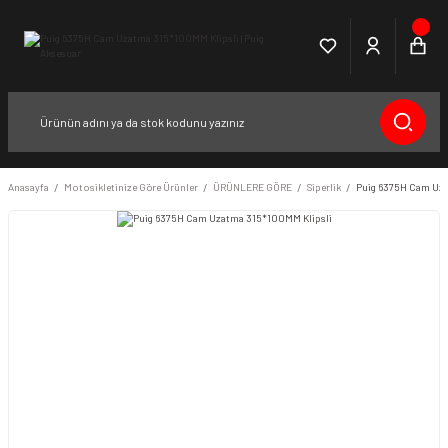
Anasayfa
Motosikletinize Göre Ürünler
ÜRÜNLERE GÖRE
Siperlik
Puig 6375H Cam Uza