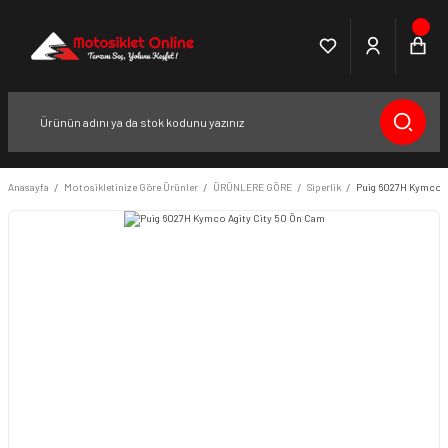
Anasayfa
Motosikletinize Göre Ürünler
ÜRÜNLERE GÖRE
Siperlik
Puig 6027H Kymco A