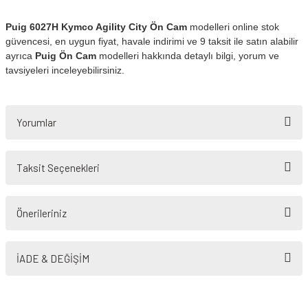
Puig 6027H Kymco Agility City Ön Cam
modelleri online stok
güvencesi, en uygun fiyat, havale indirimi ve 9 taksit ile satın alabilir
ayrıca
Puig Ön Cam
modelleri hakkında detaylı bilgi, yorum ve
tavsiyeleri inceleyebilirsiniz.
Yorumlar
Taksit Seçenekleri
Bu ürüne ilk yorumu siz yapın!
Önerileriniz
Yorum Yaz
Bu ürünün fiyat bilgisi, resim, ürün açıklamalarında ve diğer konularda
yetersiz gördüğünüz noktaları öneri formunu kullanarak tarafımıza
İADE & DEĞİŞİM
iletebilirsiniz.
Görüş ve önerileriniz için teşekkür ederiz.