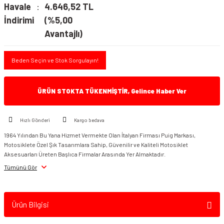
Havale
4.646,52 TL
İndirimi
(%5,00
Avantajlı)
Beden Seçin ve Stok Sorgulayın!
ÜRÜN STOKTA TÜKENMİŞTİR, Gelince Haber Ver
Hızlı Gönderi
Kargo bedava
1964 Yılından Bu Yana Hizmet Vermekte Olan İtalyan Firması Puig Markası,
Motosiklete Özel Şık Tasarımlara Sahip, Güvenilir ve Kaliteli Motosiklet
Aksesuarları Üreten Başlıca Firmalar Arasında Yer Almaktadır.
Tümünü Gör
Ürün Bilgisi