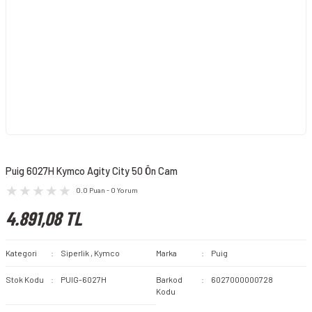
Puig 6027H Kymco Agity City 50 Ön Cam
0.0 Puan - 0 Yorum
4.891,08 TL
Kategori
Siperlik
,
Kymco
Marka
Puig
Stok Kodu
PUIG-6027H
Barkod
6027000000728
Kodu