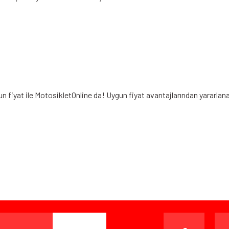
n fiyat ile MotosikletOnline da! Uygun fiyat avantajlarından yararlan
iz gördüğünüz noktaları öneri formunu kullanarak tarafımıza iletebilirsiniz.
Bu ürüne ilk yorumu siz yapın!
Yorum Yaz
ışverişten herhangi bir sebeple memnun kalmadığınızda, ürünü or