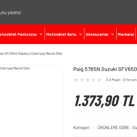
otosiklet Pantolonu
Motosiklet Botu
Aksesuarlar
Markalar
ki SFV650 Gladius Debriyaj Manet Dibi
Puig 5765N Suzuki SFV650 
0.0 Puan - 0 Yorum
1.373,90 TL
Kategori
ÜRÜNLERE GÖRE
,
Su