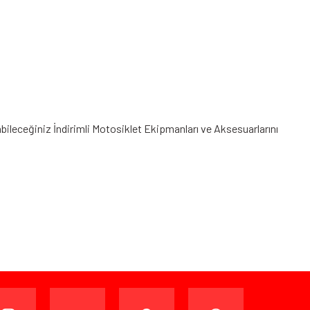
abileceğiniz
İndirimli Motosiklet Ekipmanları
ve Aksesuarlarını
ijinal ambalajında (paketi açılmamış ve kullanılmamış