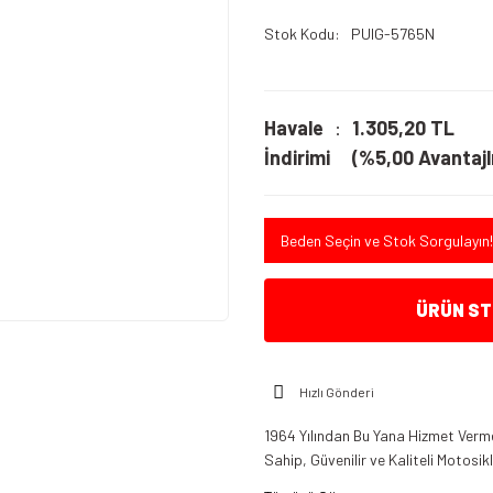
Stok Kodu
PUIG-5765N
Havale
1.305,20 TL
İndirimi
(%5,00 Avantajlı
Beden Seçin ve Stok Sorgulayın!
ÜRÜN STO
Hızlı Gönderi
1964 Yılından Bu Yana Hizmet Verme
Sahip, Güvenilir ve Kaliteli Motosi