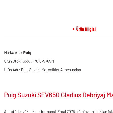
Ürün Bilgisi
Marka Adı :
Puig
Ürün Stok Kodu : PUIG-5765N
Ürün Adı : Puig Suzuki Motosiklet Aksesuarları
Puig Suzuki SFV650 Gladius Debriyaj Man
Adaptörler yüksek performanslı Ergal 7075 alüminyum bloktan işle