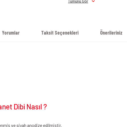
Tümünü Gör
Yorumlar
Taksit Seçenekleri
Önerileriniz
et Dibi Nasıl ?
nmiş ve siyah anodize edilmiştir.