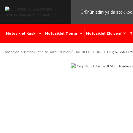
Motosiklet Kaskı
Motosiklet Montu
Motosiklet Eldiveni
M
Anasayfa
Motosikletinize Göre Ürünler
ÜRÜNLERE GÖRE
Puig 5765N Suzu