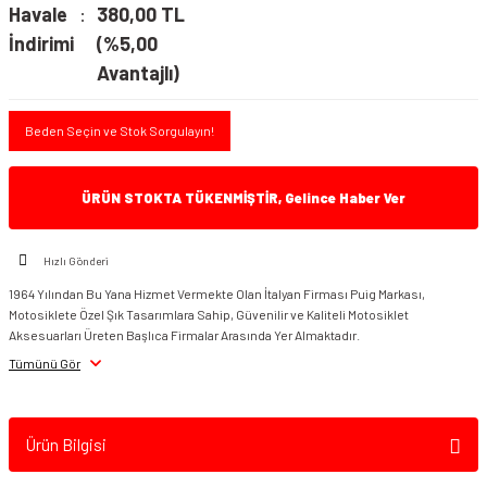
Havale
380,00 TL
İndirimi
(%5,00
Avantajlı)
Beden Seçin ve Stok Sorgulayın!
ÜRÜN STOKTA TÜKENMİŞTİR, Gelince Haber Ver
Hızlı Gönderi
1964 Yılından Bu Yana Hizmet Vermekte Olan İtalyan Firması Puig Markası,
Motosiklete Özel Şık Tasarımlara Sahip, Güvenilir ve Kaliteli Motosiklet
Aksesuarları Üreten Başlıca Firmalar Arasında Yer Almaktadır.
Tümünü Gör
Ürün Bilgisi