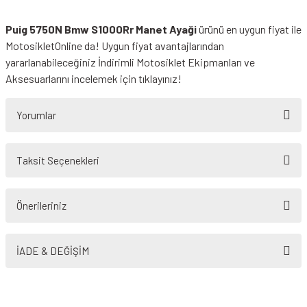
Puig 5750N Bmw S1000Rr Manet Ayaği
ürünü en uygun fiyat ile
MotosikletOnline da! Uygun fiyat avantajlarından
yararlanabileceğiniz
İndirimli Motosiklet Ekipmanları
ve
Aksesuarlarını incelemek için tıklayınız!
Yorumlar
Taksit Seçenekleri
Bu ürüne ilk yorumu siz yapın!
Önerileriniz
Yorum Yaz
Bu ürünün fiyat bilgisi, resim, ürün açıklamalarında ve diğer konularda
yetersiz gördüğünüz noktaları öneri formunu kullanarak tarafımıza
İADE & DEĞİŞİM
iletebilirsiniz.
Görüş ve önerileriniz için teşekkür ederiz.