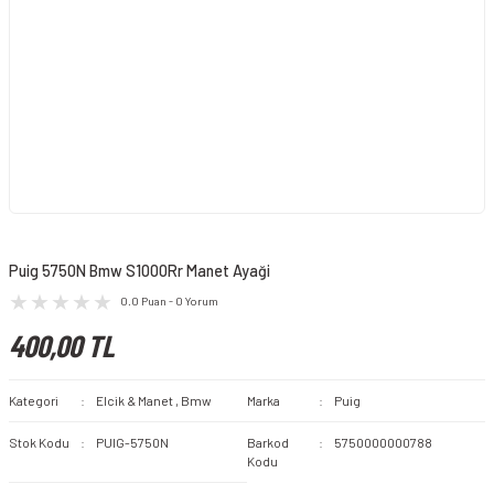
Puig 5750N Bmw S1000Rr Manet Ayaği
0.0 Puan - 0 Yorum
400,00 TL
Kategori
Elcik & Manet
,
Bmw
Marka
Puig
Stok Kodu
PUIG-5750N
Barkod
5750000000788
Kodu