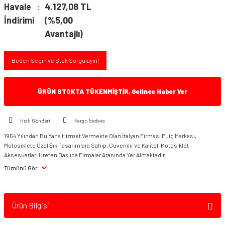
Havale
4.127,08 TL
İndirimi
(%5,00
Avantajlı)
Beden Seçin ve Stok Sorgulayın!
ÜRÜN STOKTA TÜKENMİŞTİR, Gelince Haber Ver
Hızlı Gönderi
Kargo bedava
1964 Yılından Bu Yana Hizmet Vermekte Olan İtalyan Firması Puig Markası,
Motosiklete Özel Şık Tasarımlara Sahip, Güvenilir ve Kaliteli Motosiklet
Aksesuarları Üreten Başlıca Firmalar Arasında Yer Almaktadır.
Tümünü Gör
Ürün Bilgisi