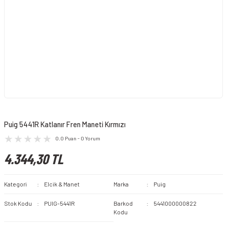
Puig 5441R Katlanır Fren Maneti Kırmızı
0.0 Puan - 0 Yorum
4.344,30 TL
Kategori
Elcik & Manet
Marka
Puig
Stok Kodu
PUIG-5441R
Barkod
5441000000822
Kodu