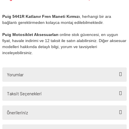
Puig 5441R Katlanır Fren Maneti Kırmızı
, herhangi bir ara
bağlantı gerektirmeden kolayca montaj edilebilmektedir.
Puig Motosiklet Aksesuarları
online stok güvencesi, en uygun
fiyat, havale indirimi ve 12 taksit ile satın alabilirsiniz. Diğer aksesuar
modelleri hakkında detaylı bilgi, yorum ve tavsiyeleri
inceleyebilirsiniz.
Yorumlar
Taksit Seçenekleri
Bu ürüne ilk yorumu siz yapın!
Önerileriniz
Yorum Yaz
Bu ürünün fiyat bilgisi, resim, ürün açıklamalarında ve diğer konularda