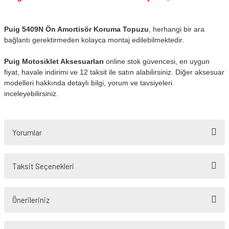
Puig 5409N Ön Amortisör Koruma Topuzu
, herhangi bir ara
bağlantı gerektirmeden kolayca montaj edilebilmektedir.
Puig Motosiklet Aksesuarları
online stok güvencesi, en uygun
fiyat, havale indirimi ve 12 taksit ile satın alabilirsiniz. Diğer aksesuar
modelleri hakkında detaylı bilgi, yorum ve tavsiyeleri
inceleyebilirsiniz.
Yorumlar
Taksit Seçenekleri
Bu ürüne ilk yorumu siz yapın!
Önerileriniz
Yorum Yaz
Bu ürünün fiyat bilgisi, resim, ürün açıklamalarında ve diğer konularda