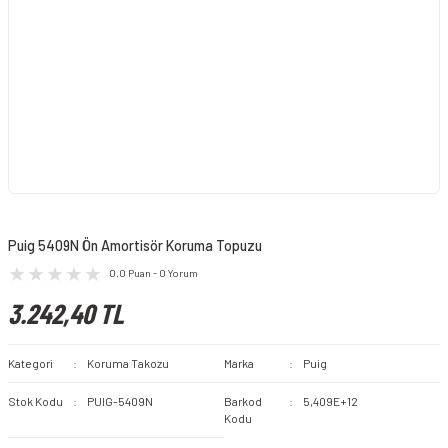
Puig 5409N Ön Amortisör Koruma Topuzu
0.0 Puan - 0 Yorum
3.242,40 TL
Kategori
Koruma Takozu
Marka
Puig
Stok Kodu
PUIG-5409N
Barkod
5,409E+12
Kodu