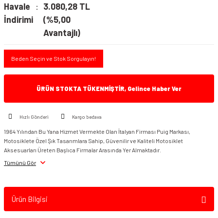
Havale
3.080,28 TL
İndirimi
(%5,00
Avantajlı)
Beden Seçin ve Stok Sorgulayın!
ÜRÜN STOKTA TÜKENMİŞTİR, Gelince Haber Ver
Hızlı Gönderi
Kargo bedava
1964 Yılından Bu Yana Hizmet Vermekte Olan İtalyan Firması Puig Markası,
Motosiklete Özel Şık Tasarımlara Sahip, Güvenilir ve Kaliteli Motosiklet
Aksesuarları Üreten Başlıca Firmalar Arasında Yer Almaktadır.
Tümünü Gör
Ürün Bilgisi