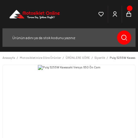
Anasayfa
Motosikletinize Göre Ürünler
ÜRÜNLERE GÖRE
Siperlik
Puig 5255W Kawasak