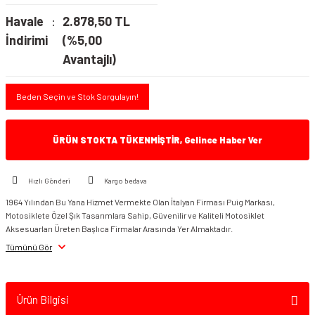
Havale
2.878,50 TL
İndirimi
(%5,00
Avantajlı)
Beden Seçin ve Stok Sorgulayın!
ÜRÜN STOKTA TÜKENMİŞTİR, Gelince Haber Ver
Hızlı Gönderi
Kargo bedava
1964 Yılından Bu Yana Hizmet Vermekte Olan İtalyan Firması Puig Markası,
Motosiklete Özel Şık Tasarımlara Sahip, Güvenilir ve Kaliteli Motosiklet
Aksesuarları Üreten Başlıca Firmalar Arasında Yer Almaktadır.
Tümünü Gör
Ürün Bilgisi