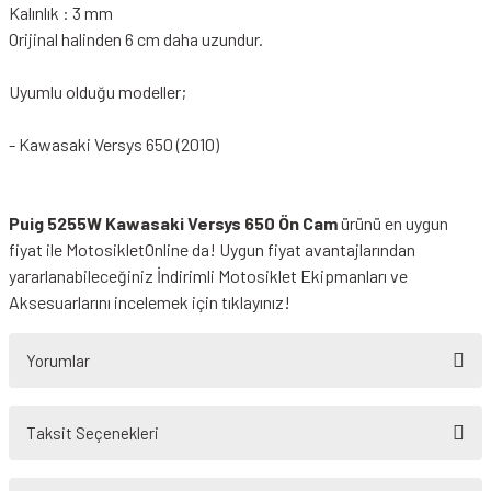
Kalınlık : 3 mm
Orijinal halinden 6 cm daha uzundur.
Uyumlu olduğu modeller;
- Kawasaki Versys 650 (2010)
Puig 5255W Kawasaki Versys 650 Ön Cam
ürünü en uygun
fiyat ile MotosikletOnline da! Uygun fiyat avantajlarından
yararlanabileceğiniz
İndirimli Motosiklet Ekipmanları
ve
Aksesuarlarını incelemek için tıklayınız!
Yorumlar
Taksit Seçenekleri
Bu ürüne ilk yorumu siz yapın!