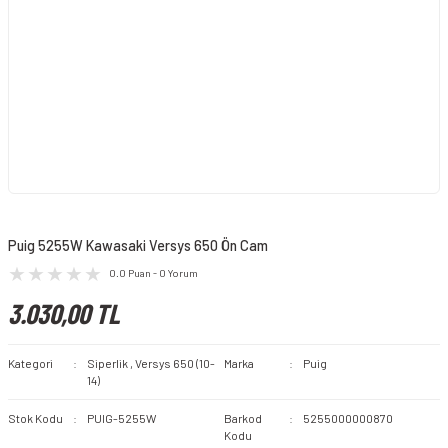
Puig 5255W Kawasaki Versys 650 Ön Cam
0.0 Puan - 0 Yorum
3.030,00 TL
Kategori
Siperlik
,
Versys 650 (10-
Marka
Puig
14)
Stok Kodu
PUIG-5255W
Barkod
5255000000870
Kodu