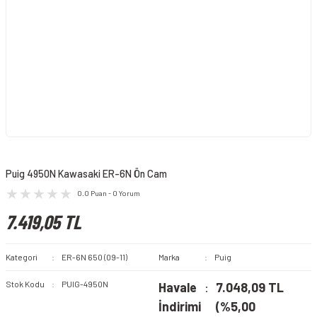
Puig 4950N Kawasaki ER-6N Ön Cam
0.0 Puan - 0 Yorum
7.419,05 TL
Kategori
ER-6N 650 (09-11)
Marka
Puig
Stok Kodu
PUIG-4950N
Havale
7.048,09 TL
İndirimi
(%5,00