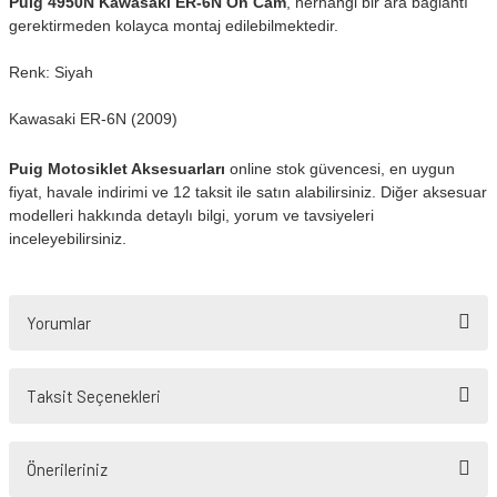
Puig 4950N Kawasaki ER-6N Ön Cam
, herhangi bir ara bağlantı
gerektirmeden kolayca montaj edilebilmektedir.
Renk: Siyah
Kawasaki ER-6N (2009)
Puig Motosiklet Aksesuarları
online stok güvencesi, en uygun
fiyat, havale indirimi ve 12 taksit ile satın alabilirsiniz. Diğer aksesuar
modelleri hakkında detaylı bilgi, yorum ve tavsiyeleri
inceleyebilirsiniz.
Yorumlar
Taksit Seçenekleri
Bu ürüne ilk yorumu siz yapın!
Önerileriniz
Yorum Yaz