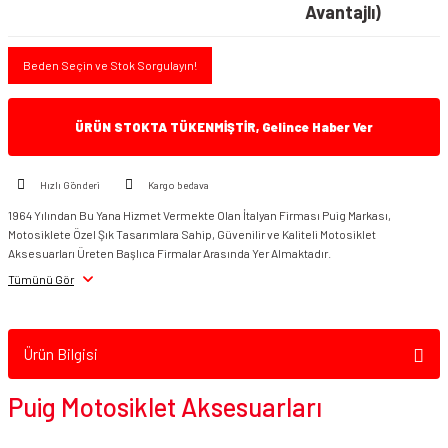
Avantajlı)
Beden Seçin ve Stok Sorgulayın!
ÜRÜN STOKTA TÜKENMİŞTİR, Gelince Haber Ver
Hızlı Gönderi
Kargo bedava
1964 Yılından Bu Yana Hizmet Vermekte Olan İtalyan Firması Puig Markası,
Motosiklete Özel Şık Tasarımlara Sahip, Güvenilir ve Kaliteli Motosiklet
Aksesuarları Üreten Başlıca Firmalar Arasında Yer Almaktadır.
Tümünü Gör
Ürün Bilgisi
Puig Motosiklet Aksesuarları