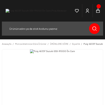
Anasayfa
Motosikletinize Göre Ürünler
ÜRÜNLERE GÖRE
Siperlik
Puig 4933F Suzuki