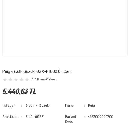
Puig 4933F Suzuki GSX-R1000 Ön Cam
0.0 Puan - 0 Yorum
5.440,63 TL
Kategori
Siperlik
,
Suzuki
Marka
Puig
Stok Kodu
PUIG-4933F
Barkod
4933000000700
Kodu