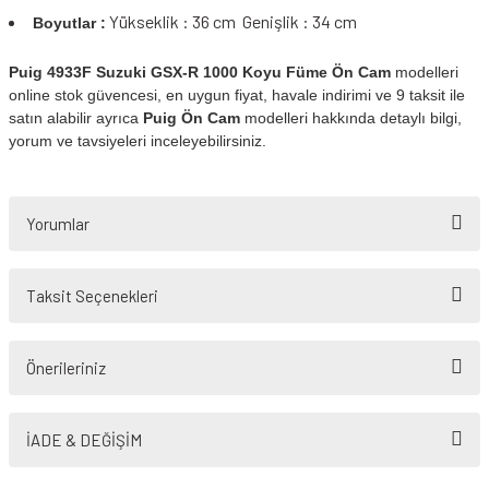
Yükseklik : 36 cm Genişlik : 34 cm
Boyutlar :
Puig 4933F Suzuki GSX-R 1000 Koyu Füme Ön Cam
modelleri
online stok güvencesi, en uygun fiyat, havale indirimi ve 9 taksit ile
satın alabilir ayrıca
Puig Ön Cam
modelleri hakkında detaylı bilgi,
yorum ve tavsiyeleri inceleyebilirsiniz.
Yorumlar
Taksit Seçenekleri
Bu ürüne ilk yorumu siz yapın!
Önerileriniz
Yorum Yaz
Bu ürünün fiyat bilgisi, resim, ürün açıklamalarında ve diğer konularda
yetersiz gördüğünüz noktaları öneri formunu kullanarak tarafımıza
İADE & DEĞİŞİM
iletebilirsiniz.
Görüş ve önerileriniz için teşekkür ederiz.