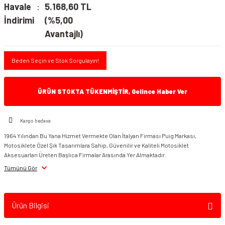
Havale
5.168,60 TL
İndirimi
(%5,00
Avantajlı)
Beden Seçin ve Stok Sorgulayın!
ÜRÜN STOKTA TÜKENMİŞTİR, Gelince Haber Ver
Kargo bedava
1964 Yılından Bu Yana Hizmet Vermekte Olan İtalyan Firması Puig Markası,
Motosiklete Özel Şık Tasarımlara Sahip, Güvenilir ve Kaliteli Motosiklet
Aksesuarları Üreten Başlıca Firmalar Arasında Yer Almaktadır.
Tümünü Gör
Ürün Bilgisi