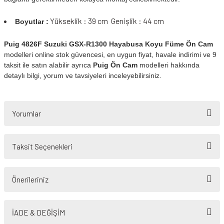
Yükseklik : 39 cm Genişlik : 44 cm
Boyutlar :
Puig 4826F Suzuki GSX-R1300 Hayabusa Koyu Füme Ön Cam
modelleri online stok güvencesi, en uygun fiyat, havale indirimi ve 9
taksit ile satın alabilir ayrıca
Puig Ön Cam
modelleri hakkında
detaylı bilgi, yorum ve tavsiyeleri inceleyebilirsiniz.
Yorumlar
Taksit Seçenekleri
Bu ürüne ilk yorumu siz yapın!
Önerileriniz
Yorum Yaz
Bu ürünün fiyat bilgisi, resim, ürün açıklamalarında ve diğer konularda
yetersiz gördüğünüz noktaları öneri formunu kullanarak tarafımıza
İADE & DEĞİŞİM
iletebilirsiniz.