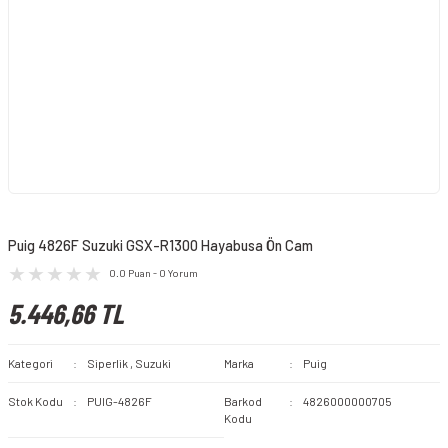
Puig 4826F Suzuki GSX-R1300 Hayabusa Ön Cam
0.0 Puan - 0 Yorum
5.446,66 TL
Kategori
Siperlik
,
Suzuki
Marka
Puig
Stok Kodu
PUIG-4826F
Barkod
4826000000705
Kodu