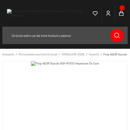
Anasayfa
Motosikletinize Göre Ürünler
ÜRÜNLERE GÖRE
Siperlik
Puig 4826F Suzuki 