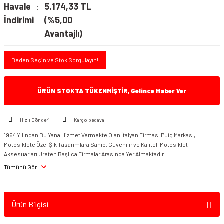
Havale
5.174,33 TL
İndirimi
(%5,00
Avantajlı)
Beden Seçin ve Stok Sorgulayın!
ÜRÜN STOKTA TÜKENMİŞTİR, Gelince Haber Ver
Hızlı Gönderi
Kargo bedava
1964 Yılından Bu Yana Hizmet Vermekte Olan İtalyan Firması Puig Markası,
Motosiklete Özel Şık Tasarımlara Sahip, Güvenilir ve Kaliteli Motosiklet
Aksesuarları Üreten Başlıca Firmalar Arasında Yer Almaktadır.
Tümünü Gör
Ürün Bilgisi