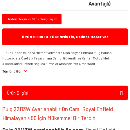
Avantajlı)
Beden Seçin ve Stok Sorgulayın!
ÜRÜN STOKTA TÜKENMİŞTİR, Gelince Haber Ver
1964 Yılından Bu Yana Hizmet Vermekte Olan İtalyan Firması Puig Markası,
Motosiklete Özel Şık Tasarımlara Sahip, Güvenilir ve Kaliteli Motosiklet
Aksesuarları Üreten Başlıca Firmalar Arasında Yer Almaktadır.
Tümünü Gör
Ürün Bilgisi
Puig 22113W Ayarlanabilir Ön Cam: Royal Enfield
Himalayan 450 İçin Mükemmel Bir Tercih
Puig 22113W ayarlanabilir ön cam
, Royal Enfield