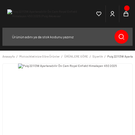
Anasayfa
Motosikletinize Göre Ürünler
ÜRÜNLERE GÖRE
Siperlik
Puig 22113W Ayarlan