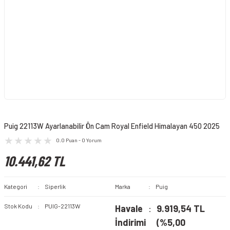
Puig 22113W Ayarlanabilir Ön Cam Royal Enfield Himalayan 450 2025
0.0 Puan - 0 Yorum
10.441,62 TL
Kategori
Siperlik
Marka
Puig
Stok Kodu
PUIG-22113W
Havale
9.919,54 TL
İndirimi
(%5,00