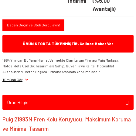
İndirimi
(%5,00
Avantajlı)
Beden Seçin ve Stok Sorgulayın!
ÜRÜN STOKTA TÜKENMİŞTİR, Gelince Haber Ver
1964 Yılından Bu Yana Hizmet Vermekte Olan İtalyan Firması Puig Markası,
Motosiklete Özel Şık Tasarımlara Sahip, Güvenilir ve Kaliteli Motosiklet
Aksesuarları Üreten Başlıca Firmalar Arasında Yer Almaktadır.
Tümünü Gör
Ürün Bilgisi
Puig 21993N Fren Kolu Koruyucu: Maksimum Koruma
ve Minimal Tasarım