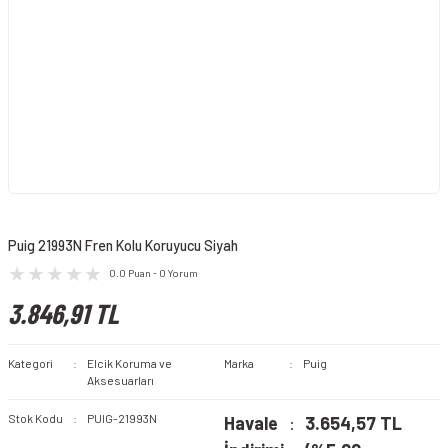
Puig 21993N Fren Kolu Koruyucu Siyah
0.0 Puan - 0 Yorum
3.846,91 TL
Kategori
Elcik Koruma ve
Marka
Puig
Aksesuarları
Stok Kodu
PUIG-21993N
Havale
3.654,57 TL