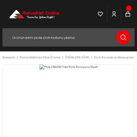
Anasayfa
Motosikletinize Göre Ürünler
ÜRÜNLERE GÖRE
Elcik Koruma ve Aksesuarları